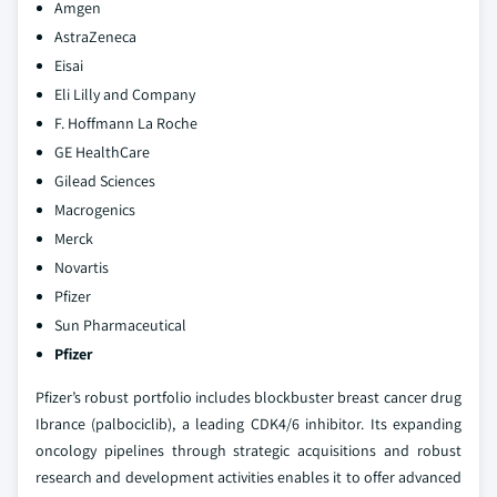
Amgen
AstraZeneca
Eisai
Eli Lilly and Company
F. Hoffmann La Roche
GE HealthCare
Gilead Sciences
Macrogenics
Merck
Novartis
Pfizer
Sun Pharmaceutical
Pfizer
Pfizer’s robust portfolio includes blockbuster breast cancer drug
Ibrance (palbociclib), a leading CDK4/6 inhibitor. Its expanding
oncology pipelines through strategic acquisitions and robust
research and development activities enables it to offer advanced