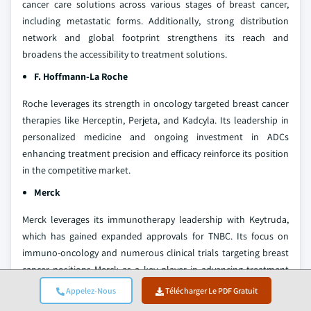
cancer care solutions across various stages of breast cancer,
including metastatic forms. Additionally, strong distribution
network and global footprint strengthens its reach and
broadens the accessibility to treatment solutions.
F. Hoffmann-La Roche
Roche leverages its strength in oncology targeted breast cancer
therapies like Herceptin, Perjeta, and Kadcyla. Its leadership in
personalized medicine and ongoing investment in ADCs
enhancing treatment precision and efficacy reinforce its position
in the competitive market.
Merck
Merck leverages its immunotherapy leadership with Keytruda,
which has gained expanded approvals for TNBC. Its focus on
immuno-oncology and numerous clinical trials targeting breast
cancer positions Merck as a key player in advancing treatment
efficacy and survival outcomes. Its robust research and
Appelez-Nous
Télécharger Le PDF Gratuit
development investment capability and public-private