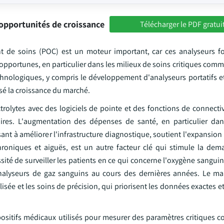
opportunités de croissance
Télécharger le PDF gratui
t de soins (POC) est un moteur important, car ces analyseurs f
 opportunes, en particulier dans les milieux de soins critiques comm
echnologiques, y compris le développement d'analyseurs portatifs et
orisé la croissance du marché.
trolytes avec des logiciels de pointe et des fonctions de connecti
toires. L'augmentation des dépenses de santé, en particulier da
nt à améliorer l'infrastructure diagnostique, soutient l'expansion
chroniques et aiguës, est un autre facteur clé qui stimule la de
ité de surveiller les patients en ce qui concerne l'oxygène sanguin
analyseurs de gaz sanguins au cours des dernières années. Le ma
sée et les soins de précision, qui priorisent les données exactes e
positifs médicaux utilisés pour mesurer des paramètres critiques c