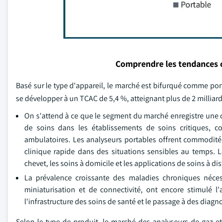
Comprendre les tendances 
Basé sur le type d'appareil, le marché est bifurqué comme port
se développer à un TCAC de 5,4 %, atteignant plus de 2 milliards
On s'attend à ce que le segment du marché enregistre une c
de soins dans les établissements de soins critiques, co
ambulatoires. Les analyseurs portables offrent commodité, r
clinique rapide dans des situations sensibles au temps. L
chevet, les soins à domicile et les applications de soins à di
La prévalence croissante des maladies chroniques nécess
miniaturisation et de connectivité, ont encore stimulé l
l'infrastructure des soins de santé et le passage à des diag
Selon le type de produit, le marché des analyseurs de gaz 