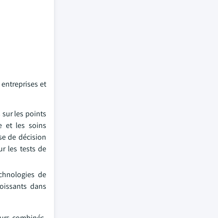
 entreprises et
sur les points
e et les soins
ise de décision
r les tests de
echnologies de
roissants dans
eurs combinés,