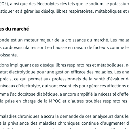
O?), ainsi que des électrolytes clés tels que le sodium, le potassium
stiquer et à gérer les déséquilibres respiratoires, métaboliques et 
ces du marché
monde est un moteur majeur de la croissance du marché. Les mal
es cardiovasculaires sont en hausse en raison de facteurs comme le
roissante.
ions impliquant des déséquilibres respiratoires et métaboliques, n
atut électrolytique pour une gestion efficace des maladies. Les an
 précis, ce qui permet aux professionnels de la santé d'évaluer 
s niveaux d'électrolyte, qui sont essentiels pour gérer ces affections
mme l'acidocétose diabétique, a encore amplifié la nécessité d'effe
 la prise en charge de la MPOC et d'autres troubles respiratoires
 maladies chroniques a accru la demande de ces analyseurs dans les
mme la prévalence des maladies chroniques continue d'augmenter