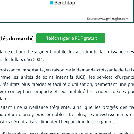
clés du marché
Télécharger le PDF gratuit
able et banc. Le segment mobile devrait stimuler la croissance des
 de dollars d'ici 2034.
roissance importante, en raison de la demande croissante de tests 
mme les unités de soins intensifs (UCI), les services d'urgenc
ésultats plus rapides et facilité d'utilisation, permettant une pr
eur conception compacte et leur mobilité les rendent idéales pou
stance.
itant une surveillance fréquente, ainsi que les progrès des t
'adoption d'analyseurs portables. De plus, les investissements c
nostics décentralisés alimentent l'expansion de ce segment.
et d'électrolytes sanguins est segmenté en consommables, analys