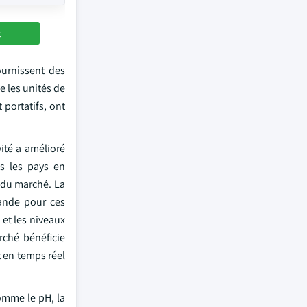
t
ournissent des
e les unités de
 portatifs, ont
vité a amélioré
ns les pays en
 du marché. La
mande pour ces
 et les niveaux
rché bénéficie
t en temps réel
omme le pH, la