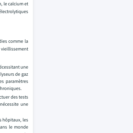
, le calcium et
électrolytiques
adies comme la
 vieillissement
écessitant une
alyseurs de gaz
des paramètres
 chroniques.
ctuer des tests
 nécessite une
 hôpitaux, les
 dans le monde