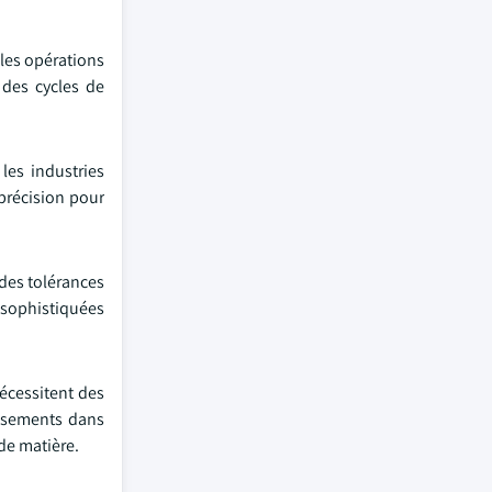
 les opérations
n des cycles de
les industries
précision pour
 des tolérances
 sophistiquées
nécessitent des
issements dans
de matière.