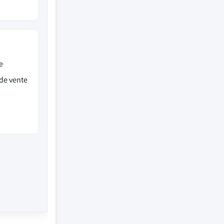
e
de vente