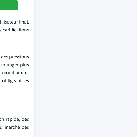
t
lisateur final,
 certifications
c des pressions
ncourager plus
rs mondiaux et
, obligeant les
on rapide, des
du marché des