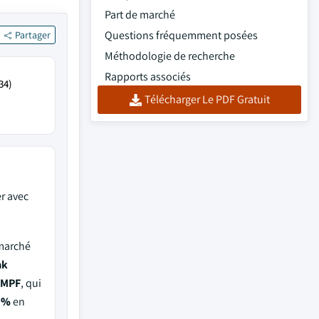
Part de marché
Questions fréquemment posées
Partager
Méthodologie de recherche
Rapports associés
34)
Télécharger Le PDF Gratuit
r avec
 marché
ak
UMPF
, qui
0%
en