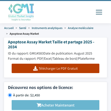
Accueil
Santé
Instruments analytiques
Analyse moléculaire
Apoptose Assay Market
Apoptose Assay Market Taille et partage 2025 -
2034
ID du rapport: GMI14583
Date de publication: August 2025
Format du rapport: PDF/Excel/Tableau de bord/Plateforme
Télécharger Le PDF Gratuit
Découvrez nos options de licence:
À partir de: $2,450
Acheter Maintenant