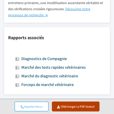
entretiens primaires, une modélisation ascendante véritable et
des vérifications croisées rigoureuses.
Découvrez notre
processus de recherche →
Rapports associés
Diagnostics de Compagnie
Marché des tests rapides vétérinaires
Marché du diagnostic vétérinaire
Forceps de marché vétérinaire
Accéder au contenu
Appelez-Nous
Télécharger Le PDF Gratuit
Taille du marché