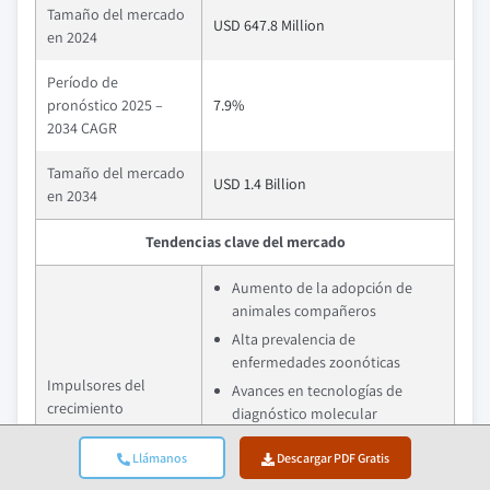
Tamaño del mercado
USD 647.8 Million
en 2024
Período de
pronóstico 2025 –
7.9%
2034 CAGR
Tamaño del mercado
USD 1.4 Billion
en 2034
Tendencias clave del mercado
Aumento de la adopción de
animales compañeros
Alta prevalencia de
enfermedades zoonóticas
Impulsores del
Avances en tecnologías de
crecimiento
diagnóstico molecular
veterinario
Llámanos
Descargar PDF Gratis
Aumento de la adopción de
seguros para mascotas