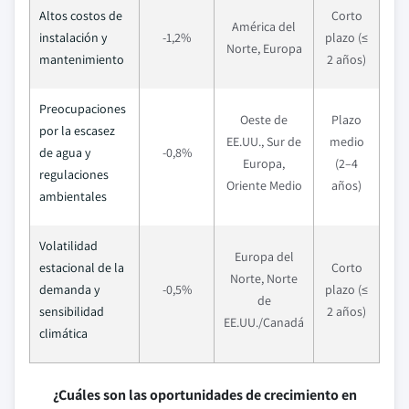
Altos costos de
Corto
América del
instalación y
-1,2%
plazo (≤
Norte, Europa
mantenimiento
2 años)
Preocupaciones
Oeste de
Plazo
por la escasez
EE.UU., Sur de
medio
de agua y
-0,8%
Europa,
(2–4
regulaciones
Oriente Medio
años)
ambientales
Volatilidad
Europa del
estacional de la
Corto
Norte, Norte
demanda y
-0,5%
plazo (≤
de
sensibilidad
2 años)
EE.UU./Canadá
climática
¿Cuáles son las oportunidades de crecimiento en