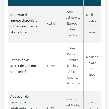
América
Aumento del
Mediano
del Norte,
ingreso disponible
plazo
+1,8%
Europa,
e inversión en vida
(2–4
Asia
al aire libre
años)
Pacífico
Asia
Pacífico,
Mediano
Expansión del
Oriente
plazo
sector de turismo
+1.5%
Medio y
(2–4
y hostelería
África,
años)
América
del Norte
Adopción de
América
tecnología
Corto
del Norte,
inteligente y ciclos
+1.4%
plazo (≤