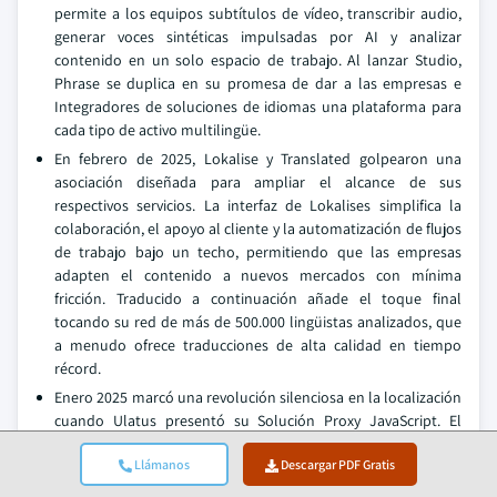
permite a los equipos subtítulos de vídeo, transcribir audio,
generar voces sintéticas impulsadas por AI y analizar
contenido en un solo espacio de trabajo. Al lanzar Studio,
Phrase se duplica en su promesa de dar a las empresas e
Integradores de soluciones de idiomas una plataforma para
cada tipo de activo multilingüe.
En febrero de 2025, Lokalise y Translated golpearon una
asociación diseñada para ampliar el alcance de sus
respectivos servicios. La interfaz de Lokalises simplifica la
colaboración, el apoyo al cliente y la automatización de flujos
de trabajo bajo un techo, permitiendo que las empresas
adapten el contenido a nuevos mercados con mínima
fricción. Traducido a continuación añade el toque final
tocando su red de más de 500.000 lingüistas analizados, que
a menudo ofrece traducciones de alta calidad en tiempo
récord.
Enero 2025 marcó una revolución silenciosa en la localización
cuando Ulatus presentó su Solución Proxy JavaScript. El
avance permite a los ingenieros añadir una sola línea de
Llámanos
Descargar PDF Gratis
código y transformar instantáneamente un producto
completo de software en cualquier idioma, recortando tanto