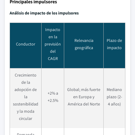
Principales impulsores
Análisis de impacto de los impulsores
Impacto
en la
Relevancia
Plazo de
Conductor
previsión
geográfica
impacto
del
CAGR
Crecimiento
de la
adopción de
Global; más fuerte
Mediano
+2% a
la
en Europa y
plazo (2-
+2.5%
sostenibilidad
América del Norte
4 años)
y la moda
circular
Demanda