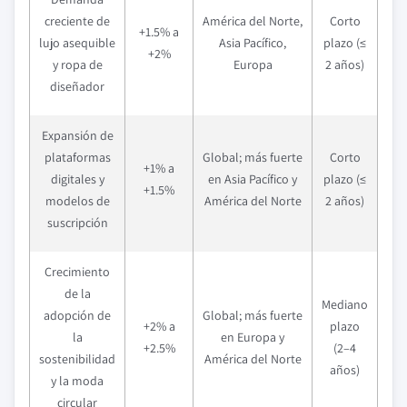
creciente de
América del Norte,
Corto
+1.5% a
lujo asequible
Asia Pacífico,
plazo (≤
+2%
y ropa de
Europa
2 años)
diseñador
Expansión de
plataformas
Global; más fuerte
Corto
+1% a
digitales y
en Asia Pacífico y
plazo (≤
+1.5%
modelos de
América del Norte
2 años)
suscripción
Crecimiento
de la
Mediano
adopción de
Global; más fuerte
+2% a
plazo
la
en Europa y
+2.5%
(2–4
sostenibilidad
América del Norte
años)
y la moda
circular