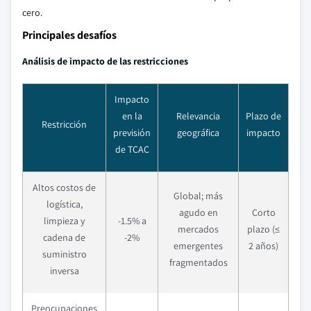
cero.
Principales desafíos
Análisis de impacto de las restricciones
Impacto
en la
Relevancia
Plazo de
Restricción
previsión
geográfica
impacto
de TCAC
Altos costos de
Global; más
logística,
agudo en
Corto
limpieza y
-1.5% a
mercados
plazo (≤
cadena de
-2%
emergentes
2 años)
suministro
fragmentados
inversa
Preocupaciones