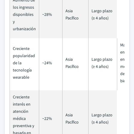
Aumento de
los ingresos
Asia
Largo plazo
disponibles
~28%
Pacífico
(≥ 4 años)
y
urbanización
Mayor
Creciente
enfoqu
popularidad
Asia
Largo plazo
en el
de la
~24%
Pacífico
(≥ 4 años)
monito
tecnología
de salu
wearable
bienest
Creciente
interés en
atención
Asia
Largo plazo
médica
~22%
Pacífico
(≥ 4 años)
preventiva y
basada en