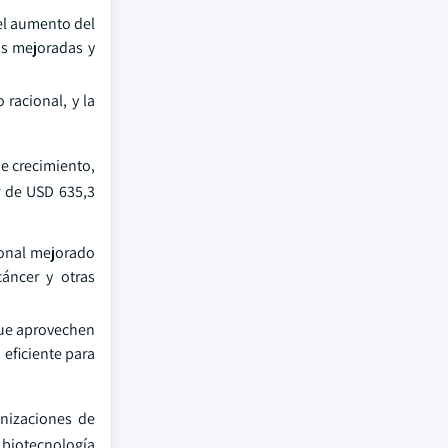
el aumento del
as mejoradas y
 racional, y la
de crecimiento,
r de USD 635,3
lonal mejorado
áncer y otras
que aprovechen
 eficiente para
anizaciones de
 biotecnología