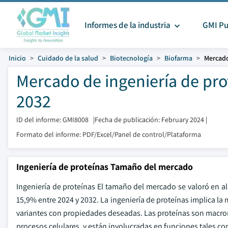
Informes de la industria
GMI Pu
Inicio
Cuidado de la salud
Biotecnología
Biofarma
Mercado
Mercado de ingeniería de pr
2032
ID del informe: GMI8008
|
Fecha de publicación: February 2024
|
Formato del informe: PDF/Excel/Panel de control/Plataforma
Ingeniería de proteínas Tamaño del mercado
Ingeniería de proteínas El tamaño del mercado se valoró en a
15,9% entre 2024 y 2032. La ingeniería de proteínas implica la
variantes con propiedades deseadas. Las proteínas son macro
procesos celulares, y están involucradas en funciones tales com