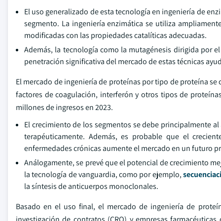
El uso generalizado de esta tecnología en ingeniería de en
segmento. La ingeniería enzimática se utiliza ampliamente
modificadas con las propiedades catalíticas adecuadas.
Además, la tecnología como la mutagénesis dirigida por el s
penetración significativa del mercado de estas técnicas ayu
El mercado de ingeniería de proteínas por tipo de proteína se 
factores de coagulación, interferón y otros tipos de proteí
millones de ingresos en 2023.
El crecimiento de los segmentos se debe principalmente a
terapéuticamente. Además, es probable que el creciente
enfermedades crónicas aumente el mercado en un futuro p
Análogamente, se prevé que el potencial de crecimiento mej
la tecnología de vanguardia, como por ejemplo,
secuenciac
la síntesis de anticuerpos monoclonales.
Basado en el uso final, el mercado de ingeniería de proteí
investigación de contratos (CRO) y empresas farmacéuticas 