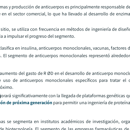
zimas y producción de anticuerpos es principalmente responsable d
 en el sector comercial, lo que ha llevado al desarrollo de enzim
itio, se utiliza con frecuencia en métodos de ingeniería de diseño
da a impulsar el progreso del segmento.
clasifica en insulina, anticuerpos monoclonales, vacunas, factores 
nas. El segmento de anticuerpos monoclonales representó alrededo
l aumento del gasto de R ØD en el desarrollo de anticuerpo monoc
 uso de anticuerpos monoclonales específicos para tratar el c
róximo.
orará significativamente con la llegada de plataformas genéticas 
ión de próxima generación
para permitir una ingeniería de proteína
nas se segmenta en institutos académicos de investigación, org
de biotecnología. El segmento de las empresas farmacéuticas de