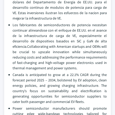
dolares del Departamento de Energia de EE.UU. para el
desarrollo continuo de modulos de potencia para carga de
VE. Estas inversiones ilustran los esfuerzos de la nacion para
mejorar la infraestructura de VE.
Los fabricantes de semiconductores de potencia necesitan
continuar alineandose con el enfoque de EE.UU. en el avance
de la infraestructura de carga de VE, especialmente el
desarrollo de dispositivos basados en SiC y GaN de alta
eficiencia.Collaborating with American startups and OEMs will
be crucial to upscale innovation while simultaneously
reducing costs and addressing the performance requirements
of fast-charging and high-voltage power electronics used in
thermal management and power systems.
Canada is anticipated to grow at a 22.1% CAGR during the
forecast period 2025 – 2034, bolstered by EV adoption, clean
energy policies, and growing charging infrastructure. The
country's focus on sustainability and electrification is
generating opportunities for semiconductor suppliers to
cater both passenger and commercial EV fleets.
Power semiconductor manufacturers should promote
cutting edge wide-bandgap technologies tailored for