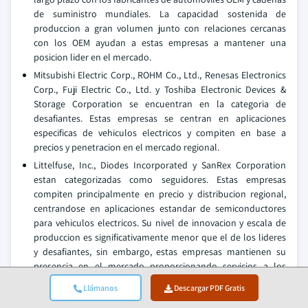
de suministro mundiales. La capacidad sostenida de
produccion a gran volumen junto con relaciones cercanas
con los OEM ayudan a estas empresas a mantener una
posicion lider en el mercado.
Mitsubishi Electric Corp., ROHM Co., Ltd., Renesas Electronics
Corp., Fuji Electric Co., Ltd. y Toshiba Electronic Devices &
Storage Corporation se encuentran en la categoria de
desafiantes. Estas empresas se centran en aplicaciones
especificas de vehiculos electricos y compiten en base a
precios y penetracion en el mercado regional.
Littelfuse, Inc., Diodes Incorporated y SanRex Corporation
estan categorizadas como seguidores. Estas empresas
compiten principalmente en precio y distribucion regional,
centrandose en aplicaciones estandar de semiconductores
para vehiculos electricos. Su nivel de innovacion y escala de
produccion es significativamente menor que el de los lideres
y desafiantes, sin embargo, estas empresas mantienen su
presencia en el mercado proporcionando servicios a los
segmentos mas economicamente viables.
Llámanos
Descargar PDF Gratis
Semikron-Danfoss Group, Starpower Semiconductor Ltd. y