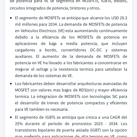
de potencia para VE se segmenta en MOSFETs, IGBTs, diodos,
circuitos integrados de potencia, tiristores y otros.
El segmento de MOSFETs se anticipa que alcance los USD 20.3
mil millones para 2034. La demanda de MOSFETs de potencia
en Vehiculos Electricos (VE) esta aumentando continuamente
debido a la eficiencia de los MOSFETs de potencia en
aplicaciones de baja a media potencia, que incluyen
cargadores a bordo, convertidores DC-DC y sistemas
auxiliares. El aumento de la demanda de MOSFETs de
potencia en VE ha llevado a los fabricantes a concentrarse en
mejorar el voltaje y la resistencia termica para satisfacer la
demanda de los sistemas de VE.
Los fabricantes deben desarrollar arquitecturas avanzadas de
MOSFET con valores mas bajos de RDS(on) y mayor eficiencia
termica. La integracion de MOSFETs con tecnologias SiC para
el desarrollo de trenes de potencia compactos y eficientes
para VE tambien es necesaria.
El segmento de IGBTs se anticipa que crezca a una CAGR del
25% durante el periodo de pronostico 2025 - 2034. Los
transistores bipolares de puerta aislada (IGBT) son la opcion
mas preferida para aplicaciones de alta tension en VE, como