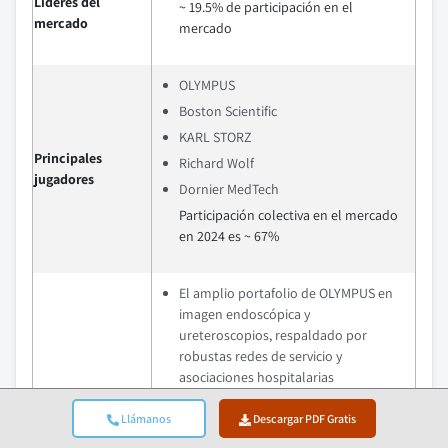
Líderes del
~ 19.5% de participación en el
mercado
mercado
OLYMPUS
Boston Scientific
KARL STORZ
Principales
Richard Wolf
jugadores
Dornier MedTech
Participación colectiva en el mercado
en 2024 es ~ 67%
El amplio portafolio de OLYMPUS en
imagen endoscópica y
ureteroscopios, respaldado por
robustas redes de servicio y
asociaciones hospitalarias
establecidas, le da a Olympus una
ventaja competitiva en la eficiencia de
Llámanos
Descargar PDF Gratis
los procedimientos y la preferencia de