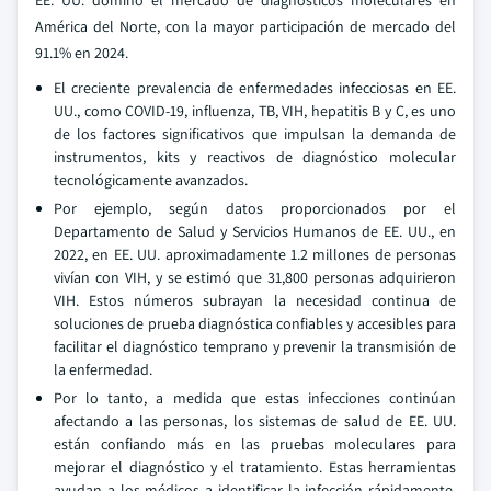
EE. UU. dominó el mercado de diagnósticos moleculares en
América del Norte, con la mayor participación de mercado del
91.1% en 2024.
El creciente prevalencia de enfermedades infecciosas en EE.
UU., como COVID-19, influenza, TB, VIH, hepatitis B y C, es uno
de los factores significativos que impulsan la demanda de
instrumentos, kits y reactivos de diagnóstico molecular
tecnológicamente avanzados.
Por ejemplo, según datos proporcionados por el
Departamento de Salud y Servicios Humanos de EE. UU., en
2022, en EE. UU. aproximadamente 1.2 millones de personas
vivían con VIH, y se estimó que 31,800 personas adquirieron
VIH. Estos números subrayan la necesidad continua de
soluciones de prueba diagnóstica confiables y accesibles para
facilitar el diagnóstico temprano y prevenir la transmisión de
la enfermedad.
Por lo tanto, a medida que estas infecciones continúan
afectando a las personas, los sistemas de salud de EE. UU.
están confiando más en las pruebas moleculares para
mejorar el diagnóstico y el tratamiento. Estas herramientas
ayudan a los médicos a identificar la infección rápidamente,