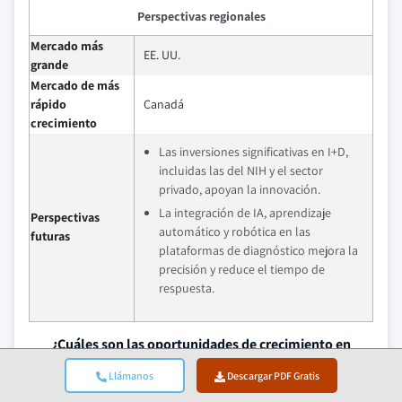
Perspectivas regionales
Mercado más
EE. UU.
grande
Mercado de más
rápido
Canadá
crecimiento
Las inversiones significativas en I+D,
incluidas las del NIH y el sector
privado, apoyan la innovación.
La integración de IA, aprendizaje
Perspectivas
automático y robótica en las
futuras
plataformas de diagnóstico mejora la
precisión y reduce el tiempo de
respuesta.
¿Cuáles son las oportunidades de crecimiento en
este mercado?
Llámanos
Descargar PDF Gratis
Descargar PDF Gratis