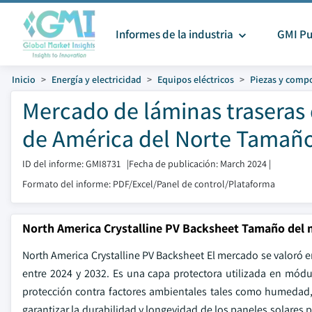
Informes de la industria
GMI Pu
Inicio
Energía y electricidad
Equipos eléctricos
Piezas y comp
Mercado de láminas traseras d
de América del Norte Tamaño
ID del informe: GMI8731
|
Fecha de publicación: March 2024
|
Formato del informe: PDF/Excel/Panel de control/Plataforma
North America Crystalline PV Backsheet Tamaño del
North America Crystalline PV Backsheet El mercado se valoró 
entre 2024 y 2032. Es una capa protectora utilizada en módu
protección contra factores ambientales tales como humedad,
garantizar la durabilidad y longevidad de los paneles solare