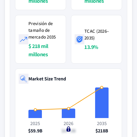
millones
millones
Previsión de
tamaño de
TCAC (2026–
mercado 2035
2035)
$ 218 mil
13.9%
millones
Market Size Trend
2025
2026
2035
$59.9B
$67.3B
$218B