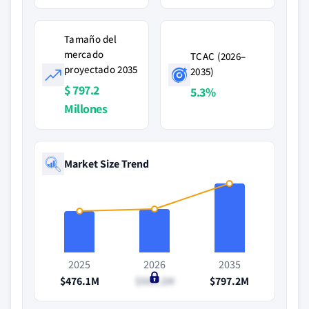
Tamaño del
mercado
TCAC (2026–
proyectado 2035
2035)
$ 797.2
5.3%
Millones
Market Size Trend
2025
2026
2035
$476.1M
$500.2M
$797.2M