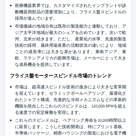
医療機器業界では、カスタマイズされたインプラントや診
断機器用部品の需要増加により、フライス盤スピンドルの
採用が進んでいます。
市場価値の地域分布は既存の製造能力と連動しており、ア
ジア太平洋地域が最大のシェアを占めています。次いで欧
州、北米が続きます。ただし、産業化の水準、先進的製造
技術の採用、最終用途産業の活動状況の違いにより、地域
ごとの成長率には大きな差があります。東南アジア、東
欧、ラテンアメリカの新興市場は、メーカーにとって大き
な成長機会を提供しています。
フライス盤モータースピンドル市場のトレンド
市場は、超高速スピンドル技術の進歩により大きな変革期
を迎えています。セラミックボールベアリング、最適化さ
れたシャフト構成、先進的な冷却メカニズムなどの革新的
機能を統合したこれらのスピンドルは、120,000 RPMを超え
る速度での安定稼働を実現します。
これらのスピンドルは、ベアリング寿命を10,000時間以上
に延長します。こうした技術開発は、特にプリント基板、
半導体パッケージ、精密ハウジングの製造における電子機