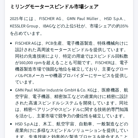
ミリングモータースピンドル市場シェア
2025年には、FISCHER AG、GMN Paul Müller、HSD S.p.A.、
KESSLER Group、IBAGなどの上位5社が、市場シェアの約35%
を占めています。
FISCHER AGは、PCB生産、電子機器製造、特殊機械向けに
設計された高周波モータースピンドルを提供しています。
同社の先進技術により、特定の用途ではスピンドル回転数
が160,000 rpmを超えることも可能です。FISCHERは、電子
機器製造市場で強固な地位を確立しており、主要なグロー
バルPCBメーカーや機器プロバイダーにサービスを提供し
ています。
GMN Paul Müller Industrie GmbH & Co. KGは、医療機器、航
空宇宙、電子機器、精密加工などの産業向けに精密に設計
された高速スピンドルシステムを開発しています。同社
は、精密ベアリングやスピンドルに関する技術的専門知識
を活かし、主要市場で競争力の優位性を確立しています。
HSD S.p.A.は、木工、航空宇宙、自動車、一般製造などの
産業向けに多様なスピンドルソリューションを提供してい
ます。先進技術と効率的な製造プロセスを統合すること