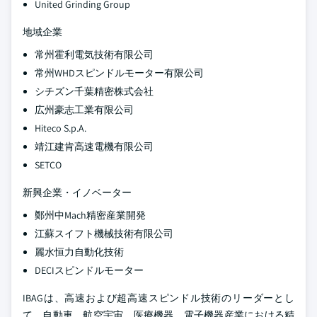
United Grinding Group
地域企業
常州霍利電気技術有限公司
常州WHDスピンドルモーター有限公司
シチズン千葉精密株式会社
広州豪志工業有限公司
Hiteco S.p.A.
靖江建肯高速電機有限公司
SETCO
新興企業・イノベーター
鄭州中Mach精密産業開発
江蘇スイフト機械技術有限公司
麗水恒力自動化技術
DECIスピンドルモーター
IBAGは、高速および超高速スピンドル技術のリーダーとし
て、自動車、航空宇宙、医療機器、電子機器産業における精