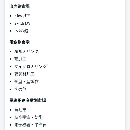
出力別市場
5 kW以下
5～15 kW
15 kW超
用途別市場
精密ミリング
荒加工
マイクロミリング
硬質材加工
金型・型製作
その他
最終用途産業別市場
自動車
航空宇宙・防衛
電子機器・半導体