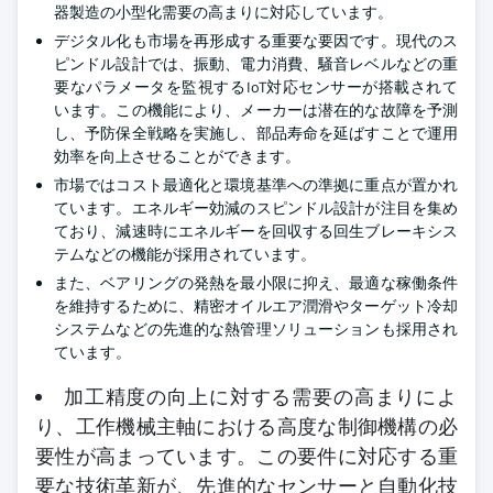
器製造の小型化需要の高まりに対応しています。
デジタル化も市場を再形成する重要な要因です。現代のス
ピンドル設計では、振動、電力消費、騒音レベルなどの重
要なパラメータを監視するIoT対応センサーが搭載されて
います。この機能により、メーカーは潜在的な故障を予測
し、予防保全戦略を実施し、部品寿命を延ばすことで運用
効率を向上させることができます。
市場ではコスト最適化と環境基準への準拠に重点が置かれ
ています。エネルギー効減のスピンドル設計が注目を集め
ており、減速時にエネルギーを回収する回生ブレーキシス
テムなどの機能が採用されています。
また、ベアリングの発熱を最小限に抑え、最適な稼働条件
を維持するために、精密オイルエア潤滑やターゲット冷却
システムなどの先進的な熱管理ソリューションも採用され
ています。
加工精度の向上に対する需要の高まりによ
り、工作機械主軸における高度な制御機構の必
要性が高まっています。この要件に対応する重
要な技術革新が、先進的なセンサーと自動化技