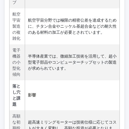
ブ
航空
宇宙
航空宇宙分野では極限の精密公差を達成するため
製造
に、チタン合金やニッケル基超合金などの耐久性
の複
のある材料の加工が必要とされています。
雑化
電子
機器
半導体産業では、微細加工技術を活用して、超小
の小
型電子部品やコンピューターチップセットの製造
型化
が求められています。
傾向
落と
し穴
影響
と課
題
高額
な初
超高速ミリングモーターは技術仕様に応じてコス
期投
トが大きく変動し、高額な投資が必要となりま