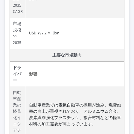
2035
CAGR
市場
規模
USD 797.2 Million
で
2035
主要な市場動向
ドラ
イバ
影響
ー
自動
車産
業の
自動車産業では電気自動車の採用が進み、燃費効
軽量
率の向上が重視されており、アルミニウム合金、
化イ
炭素繊維強化プラスチック、複合材料などの軽量
ニシ
材料の加工需要が高まっています。
アチ