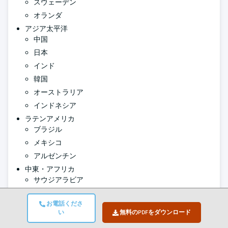
スウェーデン
オランダ
アジア太平洋
中国
日本
インド
韓国
オーストラリア
インドネシア
ラテンアメリカ
ブラジル
メキシコ
アルゼンチン
中東・アフリカ
サウジアラビア
UAE
お電話くださ
南アフリカ
い
無料のPDFをダウンロード
著者:
Avinash Singh , Sunita Singh