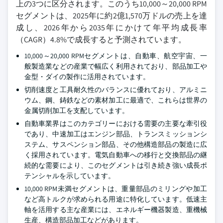
上の3つに区分されます。このうち10,000～20,000 RPM
セグメントは、2025年に約2億1,570万ドルの売上を達
成し、2026年から2035年にかけて年平均成長率
（CAGR）4.8%で成長すると予測されています。
10,000～20,000 RPMセグメントは、自動車、航空宇宙、一
般製造業などの産業で幅広く利用されており、部品加工や
金型・ダイの製作に活用されています。
切削速度と工具耐久性のバランスに優れており、アルミニ
ウム、鋼、鋳鉄などの素材加工に最適で、これらは世界の
金属切削加工を支配しています。
自動車業界はこのカテゴリーにおける需要の主要な牽引役
であり、中速加工はエンジン部品、トランスミッションシ
ステム、サスペンション部品、その他構造部品の製造に広
く採用されています。電気自動車への移行と交換部品の継
続的な需要により、このセグメントは引き続き強い成長ポ
テンシャルを示しています。
10,000 RPM未満セグメントは、重量部品のミリングや加工
など高トルクが求められる用途に特化しています。低速主
軸を活用する主な産業には、エネルギー機器製造、重機械
生産、構造部品加工などがあります。