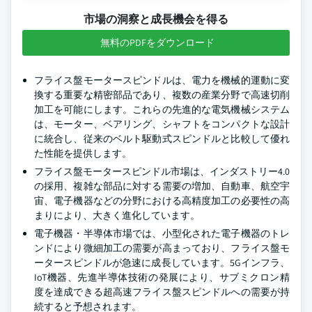
市場の洞察と成長機会を得る
無料のPDFをダウンロード
フライス盤モータースピンドルは、電力を機械的運動に変
換する重要な精密部品であり、複数の産業分野で高速切削
加工を可能にします。これらの先進的な電気機械システム
は、モーター、ベアリング、シャフトをコンパクトな設計
に統合し、従来のベルト駆動式スピンドルと比較して優れ
た性能を提供します。
フライス盤モータースピンドル市場は、インダストリー4.0
の採用、複雑な部品に対する需要の増加、自動車、航空宇
宙、電子機器などの分野における高精度加工の必要性の高
まりにより、大きく進化しています。
電子機器・半導体市場では、小型化された電子機器のトレ
ンドにより微細加工の需要が高まっており、フライス盤モ
ータースピンドルが急速に成長しています。5Gインフラ、
IoT機器、先進半導体技術の発展により、サブミクロン精
度を達成できる超高速フライス盤スピンドルへの需要が持
続すると予想されます。