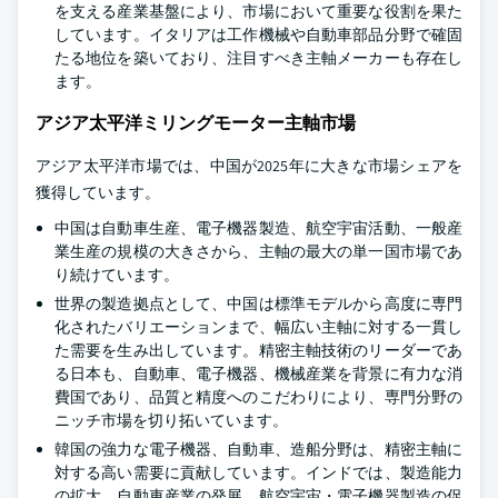
を支える産業基盤により、市場において重要な役割を果た
しています。イタリアは工作機械や自動車部品分野で確固
たる地位を築いており、注目すべき主軸メーカーも存在し
ます。
アジア太平洋ミリングモーター主軸市場
アジア太平洋市場では、中国が2025年に大きな市場シェアを
獲得しています。
中国は自動車生産、電子機器製造、航空宇宙活動、一般産
業生産の規模の大きさから、主軸の最大の単一国市場であ
り続けています。
世界の製造拠点として、中国は標準モデルから高度に専門
化されたバリエーションまで、幅広い主軸に対する一貫し
た需要を生み出しています。精密主軸技術のリーダーであ
る日本も、自動車、電子機器、機械産業を背景に有力な消
費国であり、品質と精度へのこだわりにより、専門分野の
ニッチ市場を切り拓いています。
韓国の強力な電子機器、自動車、造船分野は、精密主軸に
対する高い需要に貢献しています。インドでは、製造能力
の拡大、自動車産業の発展、航空宇宙・電子機器製造の促