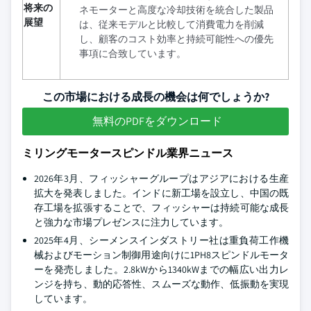
将来の
ネモーターと高度な冷却技術を統合した製品
展望
は、従来モデルと比較して消費電力を削減
し、顧客のコスト効率と持続可能性への優先
事項に合致しています。
この市場における成長の機会は何でしょうか?
無料のPDFをダウンロード
ミリングモータースピンドル業界ニュース
2026年3月、フィッシャーグループはアジアにおける生産
拡大を発表しました。インドに新工場を設立し、中国の既
存工場を拡張することで、フィッシャーは持続可能な成長
と強力な市場プレゼンスに注力しています。
2025年4月、シーメンスインダストリー社は重負荷工作機
械およびモーション制御用途向けに1PH8スピンドルモータ
ーを発売しました。2.8kWから1340kWまでの幅広い出力レ
ンジを持ち、動的応答性、スムーズな動作、低振動を実現
しています。