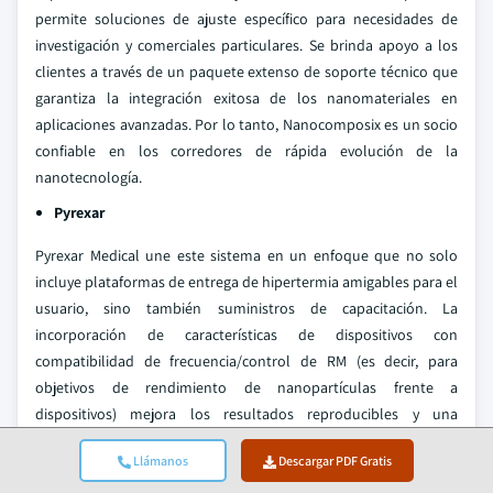
permite soluciones de ajuste específico para necesidades de
investigación y comerciales particulares. Se brinda apoyo a los
clientes a través de un paquete extenso de soporte técnico que
garantiza la integración exitosa de los nanomateriales en
aplicaciones avanzadas. Por lo tanto, Nanocomposix es un socio
confiable en los corredores de rápida evolución de la
nanotecnología.
Pyrexar
Pyrexar Medical une este sistema en un enfoque que no solo
incluye plataformas de entrega de hipertermia amigables para el
usuario, sino también suministros de capacitación. La
incorporación de características de dispositivos con
compatibilidad de frecuencia/control de RM (es decir, para
objetivos de rendimiento de nanopartículas frente a
dispositivos) mejora los resultados reproducibles y una
adopción institucional más amplia. También se están formando
Llámanos
Descargar PDF Gratis
alianzas estratégicas con proveedores de nanopartículas para