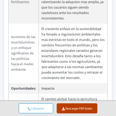
fertilizantes
ralentizando la adopcion mas amplia, ya
que los usuarios siguen siendo
cautelosos ante los resultados
inconsistentes.
El creciente enfasis en la sostenibilidad
ha llevado a regulaciones ambientales
Aumento de las
mas estrictas en todo el mundo, pero los
incertidumbres
cambios frecuentes de politicas y los
y un enfoque
estandares regionales variados generan
significativo de
incertidumbre. Esto desafia tanto a los
las politicas
fabricantes como a los agricultores, ya
hacia el medio
que adaptarse a las normas cambiantes
ambiente
puede aumentar los costos y retrasar el
crecimiento del mercado.
Oportunidades:
Impacto
El cambio global hacia la agricultura
organica y sostenible aumenta la
Llámanos
Descargar PDF Gratis
Demanda
demanda de fertilizantes liquidos
creciente de
biobasados. Estos productos satisfacen