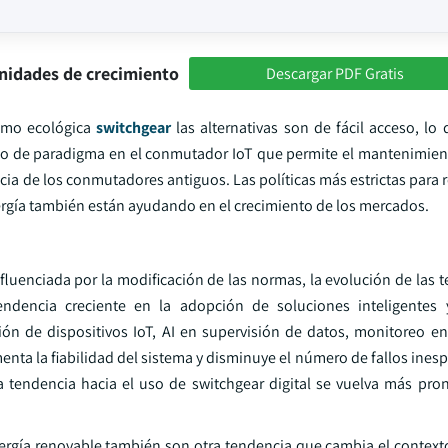
nidades de crecimiento
Descargar PDF Gratis
omo ecológica
switchgear
las alternativas son de fácil acceso, lo
o de paradigma en el conmutador IoT que permite el mantenimient
cia de los conmutadores antiguos. Las políticas más estrictas para r
ergía también están ayudando en el crecimiento de los mercados.
uenciada por la modificación de las normas, la evolución de las te
encia creciente en la adopción de soluciones inteligentes y
ión de dispositivos IoT, AI en supervisión de datos, monitoreo en
menta la fiabilidad del sistema y disminuye el número de fallos ines
la tendencia hacia el uso de switchgear digital se vuelva más pro
nergía renovable también son otra tendencia que cambia el contexto