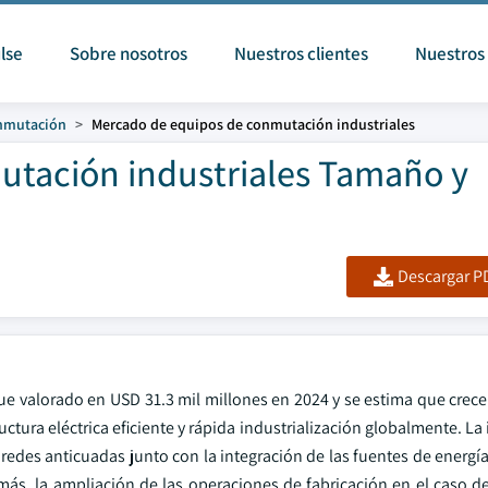
lse
Sobre nosotros
Nuestros clientes
Nuestros 
nmutación
Mercado de equipos de conmutación industriales
tación industriales Tamaño y
Descargar PD
ue valorado en USD 31.3 mil millones en 2024 y se estima que crec
tura eléctrica eficiente y rápida industrialización globalmente. La 
edes anticuadas junto con la integración de las fuentes de energía
más, la ampliación de las operaciones de fabricación en el caso de