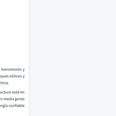
 transmisión y
rques eólicos y
trica.
uctura está en
ón media junto
rgía confiable