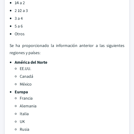
1⁄4 a 2
2 1⁄2 a 3
3 a 4
5 a 6
Otros
Se ha proporcionado la información anterior a las siguientes
regiones y países:
América del Norte
EE.UU.
Canadá
México
Europa
Francia
Alemania
Italia
UK
Rusia