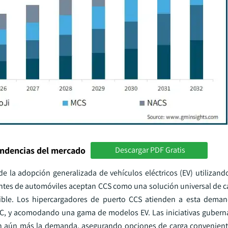
endencias del mercado
Descargar PDF Gratis
 la adopción generalizada de vehículos eléctricos (EV) utilizand
tes de automóviles aceptan CCS como una solución universal de ca
atible. Los hipercargadores de puerto CCS atienden a esta dema
 DC, y acomodando una gama de modelos EV. Las iniciativas gubern
an aún más la demanda, asegurando opciones de carga conveniente