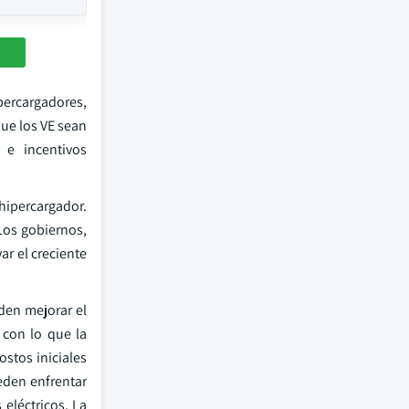
percargadores,
que los VE sean
 e incentivos
 hipercargador.
Los gobiernos,
ar el creciente
eden mejorar el
 con lo que la
ostos iniciales
eden enfrentar
eléctricos. La