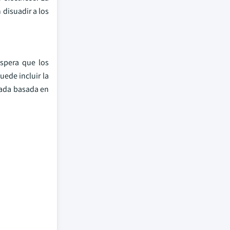
 disuadir a los
espera que los
uede incluir la
zada basada en