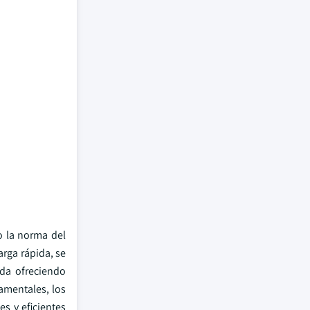
o la norma del
rga rápida, se
nda ofreciendo
amentales, los
s y eficientes