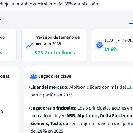
refleja un notable crecimiento del 35% anual al año.
r
ado
Previsión de tamaño de
TCAC (2026–20
mercado 2035
14.6%
es
$ 25.2 mil millones
ional
Jugadores clave
Líder del mercado:
Alpitronic lideró con más del
11
participación en 2025.
Jugadores principales:
Los 5 principales actores en
do
mercado incluyen
ABB, Alpitronic, Delta Electronic
Siemens, Tesla
, que en conjunto tuvieron una parti
del
28%
en 2025.