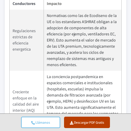
Conductores
Impacto
Normativas como las de Ecodiseno de la
UE o los estandares ASHRAE obligan a la
adopcion de componentes de alta
Regulaciones
eficiencia (por ejemplo, ventiladores EC,
estrictas de
ERV). Esto aumenta el valor de mercado
eficiencia
de las UTA premium, tecnologicamente
energetica
avanzadas, y acelera los ciclos de
reemplazo de sistemas mas antiguos y
menos eficientes.
La conciencia postpandemica en
espacios comerciales e institucionales
(hospitales, escuelas) impulsa la
Creciente
demanda de filtracion avanzada (por
enfoque en la
ejemplo, HEPA) y desinfeccion UV en las
calidad del aire
UTA. Esto aumenta significativamente el
interior (IAQ)
tamano del mercado para los segmentos
de filtros y componentes de alto valor,
Llámanos
Descargar PDF Gratis
mejorando el rendimiento del sistema.