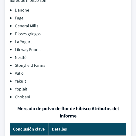
flores de hibisco son:
Danone
Fage
General Mills
Dioses griegos
La Yogurt
Lifeway Foods
Nestlé
Stonyfield Farms
Valio
Yakult
Yoplait
Chobani
Mercado de polvo de flor de hibisco Atributos del
informe
Conclusión clave
Detalles