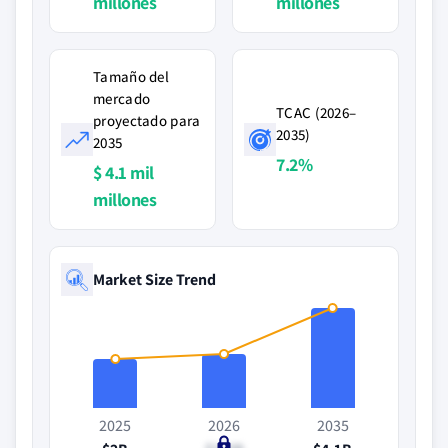
millones
millones
Tamaño del
mercado
TCAC (2026–
proyectado para
2035)
2035
7.2%
$ 4.1 mil
millones
Market Size Trend
2025
2026
2035