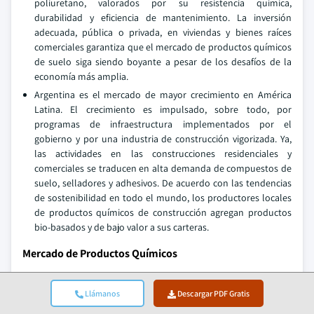
poliuretano, valorados por su resistencia química,
durabilidad y eficiencia de mantenimiento. La inversión
adecuada, pública o privada, en viviendas y bienes raíces
comerciales garantiza que el mercado de productos químicos
de suelo siga siendo boyante a pesar de los desafíos de la
economía más amplia.
Argentina es el mercado de mayor crecimiento en América
Latina. El crecimiento es impulsado, sobre todo, por
programas de infraestructura implementados por el
gobierno y por una industria de construcción vigorizada. Ya,
las actividades en las construcciones residenciales y
comerciales se traducen en alta demanda de compuestos de
suelo, selladores y adhesivos. De acuerdo con las tendencias
de sostenibilidad en todo el mundo, los productores locales
de productos químicos de construcción agregan productos
bio-basados y de bajo valor a sus carteras.
Mercado de Productos Químicos
Las 5 principales empresas de la industria química de suelos
BASF SE, Sika AG, Henkel AG " Co. KGaA, The Dow Chemical
Llámanos
Descargar PDF Gratis
Company, y 3M Empresa que aporta alrededor del 46% del