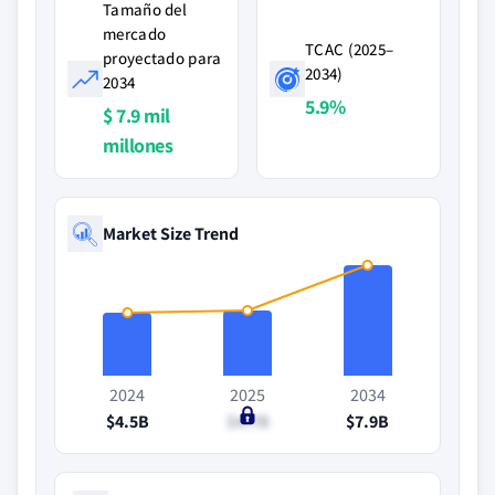
Tamaño del
mercado
TCAC (2025–
proyectado para
2034)
2034
5.9%
$ 7.9 mil
millones
Market Size Trend
2024
2025
2034
$4.5B
$4.7B
$7.9B