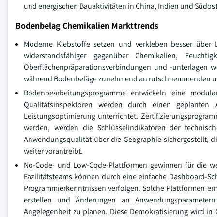
und energischen Bauaktivitäten in China, Indien und Südos
Bodenbelag Chemikalien Markttrends
Moderne Klebstoffe setzen und verkleben besser über 
widerstandsfähiger gegenüber Chemikalien, Feuchti
Oberflächenpräparationsverbindungen und -unterlagen wer
während Bodenbeläge zunehmend an rutschhemmenden und an
Bodenbearbeitungsprogramme entwickeln eine modulare
Qualitätsinspektoren werden durch einen geplanten An
Leistungsoptimierung unterrichtet. Zertifizierungsprogr
werden, werden die Schlüsselindikatoren der technisch
Anwendungsqualität über die Geographie sichergestellt, d
weiter vorantreibt.
No-Code- und Low-Code-Plattformen gewinnen für die wen
Fazilitätsteams können durch eine einfache Dashboard-Sch
Programmierkenntnissen verfolgen. Solche Plattformen er
erstellen und Änderungen an Anwendungsparametern 
Angelegenheit zu planen. Diese Demokratisierung wird in 