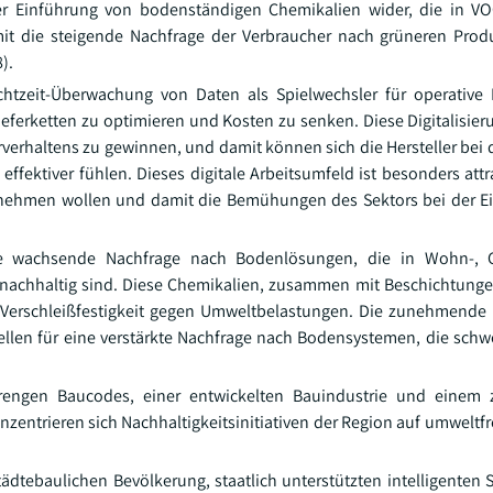
 der Einführung von bodenständigen Chemikalien wider, die in VO
it die steigende Nachfrage der Verbraucher nach grüneren Prod
).
htzeit-Überwachung von Daten als Spielwechsler für operative 
erketten zu optimieren und Kosten zu senken. Diese Digitalisier
verhaltens zu gewinnen, und damit können sich die Hersteller bei
ffektiver fühlen. Dieses digitale Arbeitsumfeld ist besonders attr
fnehmen wollen und damit die Bemühungen des Sektors bei der E
ne wachsende Nachfrage nach Bodenlösungen, die in Wohn-, 
nachhaltig sind. Diese Chemikalien, zusammen mit Beschichtung
d Verschleißfestigkeit gegen Umweltbelastungen. Die zunehmende
ellen für eine verstärkte Nachfrage nach Bodensystemen, die schw
trengen Baucodes, einer entwickelten Bauindustrie und eine
zentrieren sich Nachhaltigkeitsinitiativen der Region auf umweltf
ädtebaulichen Bevölkerung, staatlich unterstützten intelligenten S