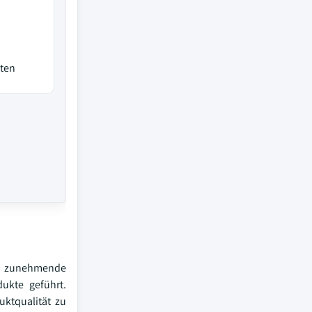
kten
ie zunehmende
ukte geführt.
uktqualität zu