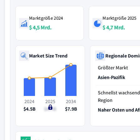
Marktgröße 2024
Marktgröße 2025
$ 4,5 Mrd.
$ 4,7 Mrd.
Market Size Trend
Regionale Domi
Größter Markt
Asien-Pazifik
Schnellst wachsen
Region
2024
2025
2034
$4.5B
$4.7B
$7.9B
Naher Osten und Af