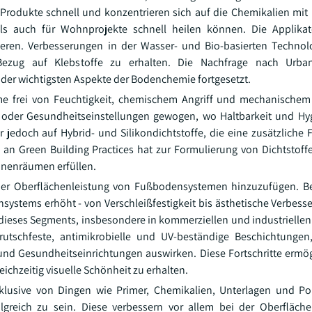
n Produkte schnell und konzentrieren sich auf die Chemikalien mit
ls auch für Wohnprojekte schnell heilen können. Die Applika
eren. Verbesserungen in der Wasser- und Bio-basierten Technol
Bezug auf Klebstoffe zu erhalten. Die Nachfrage nach Urba
s der wichtigsten Aspekte der Bodenchemie fortgesetzt.
me frei von Feuchtigkeit, chemischem Angriff und mechanischem
n oder Gesundheitseinstellungen gewogen, wo Haltbarkeit und Hy
 jedoch auf Hybrid- und Silikondichtstoffe, die eine zusätzliche F
 an Green Building Practices hat zur Formulierung von Dichtstoffe
 Innenräumen erfüllen.
g der Oberflächenleistung von Fußbodensystemen hinzuzufügen. 
stems erhöht - von Verschleißfestigkeit bis ästhetische Verbesser
ieses Segments, insbesondere in kommerziellen und industriellen
utschfeste, antimikrobielle und UV-beständige Beschichtungen,
und Gesundheitseinrichtungen auswirken. Diese Fortschritte ermö
eichzeitig visuelle Schönheit zu erhalten.
lusive von Dingen wie Primer, Chemikalien, Unterlagen und Pol
greich zu sein. Diese verbessern vor allem bei der Oberfläche