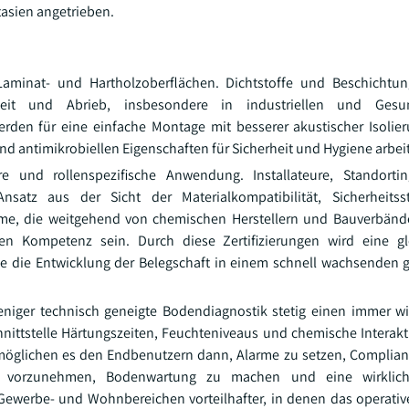
tasien angetrieben.
Laminat- und Hartholzoberflächen. Dichtstoffe und Beschichtu
gkeit und Abrieb, insbesondere in industriellen und Gesun
den für eine einfache Montage mit besserer akustischer Isolier
timikrobiellen Eigenschaften für Sicherheit und Hygiene arbei
 und rollenspezifische Anwendung. Installateure, Standorti
satz aus der Sicht der Materialkompatibilität, Sicherheits
amme, die weitgehend von chemischen Herstellern und Bauverbän
en Kompetenz sein. Durch diese Zertifizierungen wird eine gl
ie die Entwicklung der Belegschaft in einem schnell wachsenden 
iger technisch geneigte Bodendiagnostik stetig einen immer wi
nittstelle Härtungszeiten, Feuchteniveaus und chemische Interakt
möglichen es den Endbenutzern dann, Alarme zu setzen, Complian
vorzunehmen, Bodenwartung zu machen und eine wirklich p
Gewerbe- und Wohnbereichen vorteilhafter, in denen das operativ