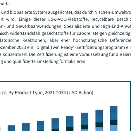
hätte.
ge und biobasierte System ausgerichtet, das durch Nischen-Umweltvo
t wird. Einige dieser Low-VOC-Klebstoffe, recycelbare Besch
ohn- und Gewerbeanwendungen. Spezialisierte und High-End-Anw
ch widerstandsfähige Dichtstoffe für Labore, steigen gleichzeitig 
torische Reaktionen, aber eher hochstrategische Differenzi
zember 2023 ein "Digital Twin Ready"-Zertifizierungsprogramm ein
konzentriert. Die Zertifizierung ist eine Voraussetzung für die Ber
g und qualifizierte Einstellung formalisieren.