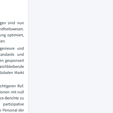
ngen sind nun
dheitswesen.
ung optimiert,
ten.
ngenieure und
standards und
den gesponsert
eichbleibende
globalen Markt
chtigeren Ruf.
ionen mit null
ce-Berichte zu
artizipative
e Personal der