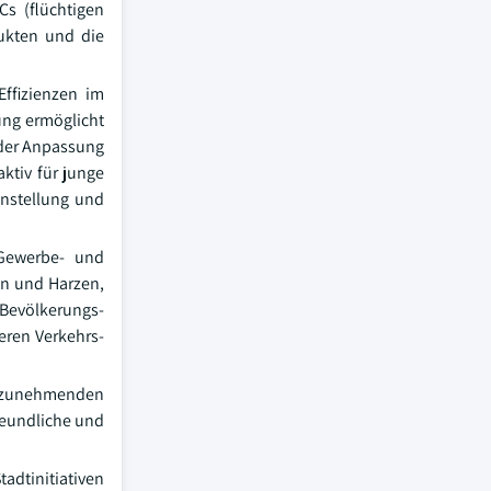
Cs (flüchtigen
ukten und die
Effizienzen im
ung ermöglicht
 der Anpassung
aktiv für junge
instellung und
Gewerbe- und
en und Harzen,
 Bevölkerungs-
eren Verkehrs-
m zunehmenden
reundliche und
tadtinitiativen