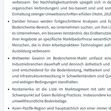
verbessern. Der Nachhaltigkeitsantrieb spiegelt sich in
organischen Verbindungen) und bio-basiert sind und som
Einhaltung strenger Umweltvorschriften erfüllen (Holm, 2018
Darüber hinaus werden fortgeschrittene Analysen und Ec
Bodenchemie-Bereich, wo Unternehmen suchen, um ihre Lief
es Unternehmen, ein besseres Verständnis des Endbenutzer
ihrer Angebote an spezifische Marktbedürfnisse wesentlich e
Menschen, die in ihren Arbeitspraktiken Technologien au
Ausbildung verbessern.
Weltweiter Gewinn im Bodenchemie-Markt umfasst ei
Industriebranchen dauerhaft und dennoch ästhetisch und 
sind entscheidend für die Bodenleistung, Haltbarkeit un
und Infrastrukturentwicklung in Schwellenländern sind Qu
und widrigen Bedingungen standhalten.
Nordamerika ist die Liste im Marktsegment mit sehr s
Schwerpunkt auf Green Building Practices. Insbesondere kon
umweltfreundliche Bodenbeläge.
Asien-Pazifik-Region wird hauptsächlich von einer immer st