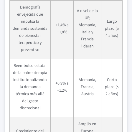
Demografía
A nivel de la
envejecida que
UE;
impulsa la
Largo
+1,4% a
Alemania,
demanda sostenida
plazo (≥
+1,8%
Italia y
de bienestar
4 años)
Francia
terapéutico y
lideran
preventivo
Reembolso estatal
de la balneoterapia
institucionalizando
Alemania,
Corto
+0.9% a
la demanda
Francia,
plazo (≤
+1.2%
térmica más allá
Austria
2 años)
del gasto
discrecional
Amplio en
Crecimiento del
Europa;