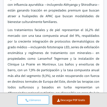
con influencia ayurvédica —incluyendo Abhyanga y Shirodhara—
están ganando tracción en propiedades premium que buscan
atraer a huéspedes de APAC que buscan modalidades de
bienestar culturalmente familiares.
Los tratamientos faciales y de piel representan el 16,2% del
mercado con una tasa compuesta anual del 9%, respaldados
por la creciente integración de protocolos dermatológicos de
grado médico —incluyendo fototerapia LED, series de exfoliación
enzimática y regímenes de tratamiento con minerales— en
propiedades como Lanserhof Tegernsee y la instalación de
Clinique La Prairie en Montreux. Los baños y envolturas de
barro, con un 7,9% de participación y la tasa compuesta anual
más alta del segmento (9,3%), se están recuperando con fuerza
en destinos termales de Europa del Este, donde las terapias con
lodos sulfurosos y basados en turba representan un
diferenciador regional auténtico, no disponible en spas de lujo
convencionales.
Llámanos
Descargar PDF Gratis
Por preferencias del cliente