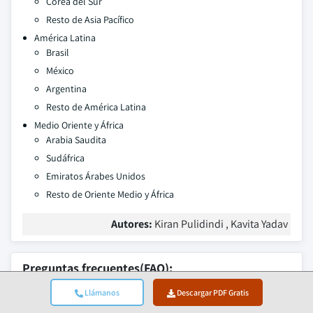
Corea del Sur
Resto de Asia Pacífico
América Latina
Brasil
México
Argentina
Resto de América Latina
Medio Oriente y África
Arabia Saudita
Sudáfrica
Emiratos Árabes Unidos
Resto de Oriente Medio y África
Autores:
Kiran Pulidindi , Kavita Yadav
Preguntas frecuentes(FAQ):
Llámanos
Descargar PDF Gratis
How much revenue did the pellet segment