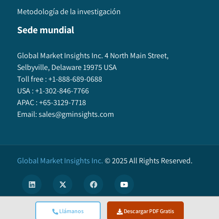
Metodología de la investigación
Sede mundial
Global Market Insights Inc. 4 North Main Street,
Selbyville, Delaware 19975 USA
Toll free :
+1-888-689-0688
USA :
+1-302-846-7766
APAC :
+65-3129-7718
Email:
sales@gminsights.com
Global Market Insights Inc.
©
2025
All Rights Reserved.
Llámanos
Descargar PDF Gratis
X
We use cookies to enhance user experience. (
Privacy Policy
)