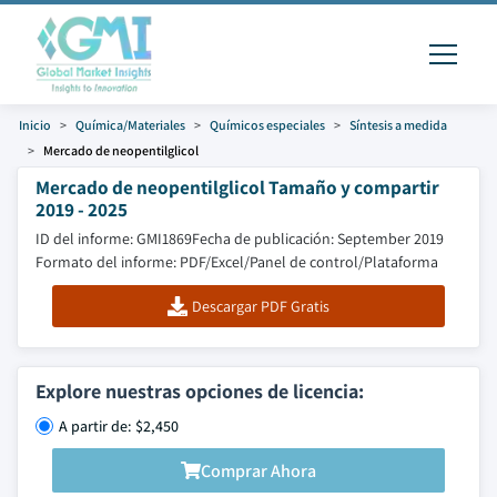
Inicio
Química/Materiales
Químicos especiales
Síntesis a medida
Mercado de neopentilglicol
Mercado de neopentilglicol Tamaño y compartir
2019 - 2025
ID del informe: GMI1869
Fecha de publicación: September 2019
Formato del informe: PDF/Excel/Panel de control/Plataforma
Descargar PDF Gratis
Explore nuestras opciones de licencia:
A partir de: $2,450
Comprar Ahora