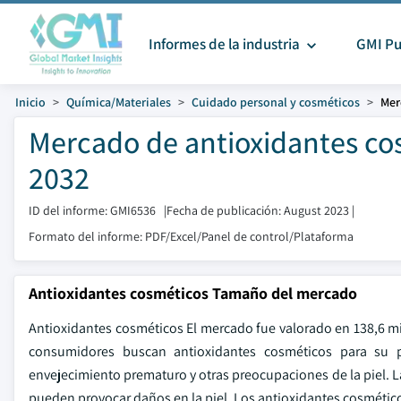
Informes de la industria
GMI Pu
Inicio
Química/Materiales
Cuidado personal y cosméticos
Mer
Mercado de antioxidantes co
2032
ID del informe: GMI6536
|
Fecha de publicación: August 2023
|
Formato del informe: PDF/Excel/Panel de control/Plataforma
Antioxidantes cosméticos Tamaño del mercado
Antioxidantes cosméticos El mercado fue valorado en 138,6 mi
consumidores buscan antioxidantes cosméticos para su po
envejecimiento prematuro y otras preocupaciones de la piel. La
pueden provocar daños en la piel. Los antioxidantes cosméticos