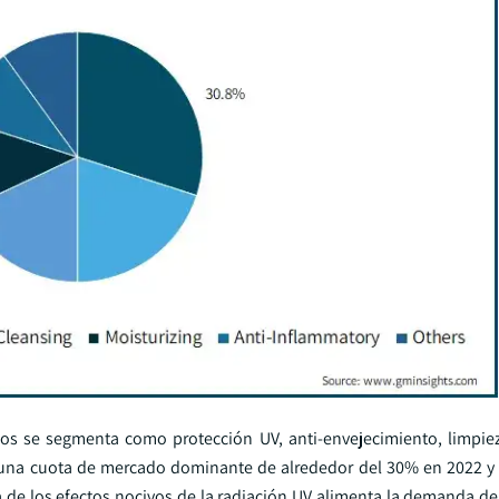
os se segmenta como protección UV, anti-envejecimiento, limpiez
nía una cuota de mercado dominante de alrededor del 30% en 2022 y
ia de los efectos nocivos de la radiación UV alimenta la demanda d