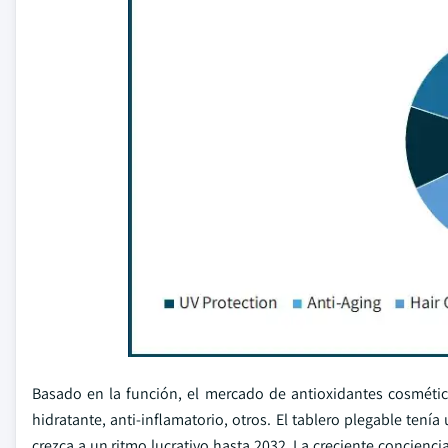
Basado en la función, el mercado de antioxidantes cosmétic
hidratante, anti-inflamatorio, otros. El tablero plegable te
crezca a un ritmo lucrativo hasta 2032. La creciente concienc