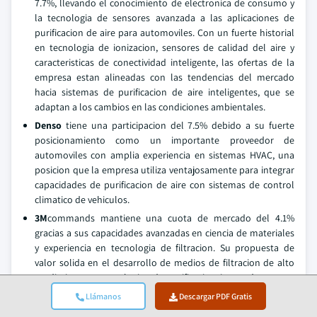
7.7%, llevando el conocimiento de electronica de consumo y
la tecnologia de sensores avanzada a las aplicaciones de
purificacion de aire para automoviles. Con un fuerte historial
en tecnologia de ionizacion, sensores de calidad del aire y
caracteristicas de conectividad inteligente, las ofertas de la
empresa estan alineadas con las tendencias del mercado
hacia sistemas de purificacion de aire inteligentes, que se
adaptan a los cambios en las condiciones ambientales.
Denso
tiene una participacion del 7.5% debido a su fuerte
posicionamiento como un importante proveedor de
automoviles con amplia experiencia en sistemas HVAC, una
posicion que la empresa utiliza ventajosamente para integrar
capacidades de purificacion de aire con sistemas de control
climatico de vehiculos.
3M
commands mantiene una cuota de mercado del 4.1%
gracias a sus capacidades avanzadas en ciencia de materiales
y experiencia en tecnologia de filtracion. Su propuesta de
valor solida en el desarrollo de medios de filtracion de alto
rendimiento y tecnologias de purificacion innovadoras crea
ventajas competitivas en aplicaciones de vehiculos premium y
Llámanos
Descargar PDF Gratis
requisitos de filtracion especializados.