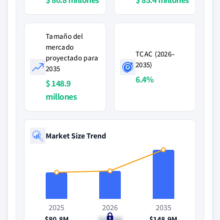
Tamaño del
mercado
TCAC (2026–
proyectado para
2035)
2035
6.4%
$ 148.9
millones
Market Size Trend
2025
2026
2035
$80.8M
$85.4M
$148.9M