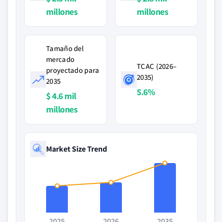
millones
millones
Tamaño del
mercado
TCAC (2026–
proyectado para
2035)
2035
5.6%
$ 4.6 mil
millones
Market Size Trend
2025
2026
2035