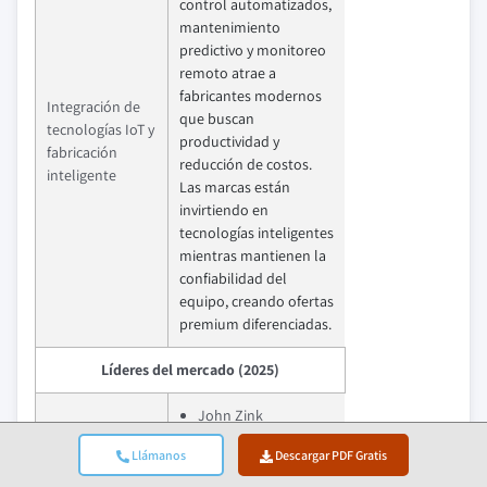
control automatizados,
mantenimiento
predictivo y monitoreo
remoto atrae a
fabricantes modernos
Integración de
que buscan
tecnologías IoT y
productividad y
fabricación
reducción de costos.
inteligente
Las marcas están
invirtiendo en
tecnologías inteligentes
mientras mantienen la
confiabilidad del
equipo, creando ofertas
premium diferenciadas.
Líderes del mercado (2025)
John Zink
Hamworthy
Llámanos
Descargar PDF Gratis
Combustion
Líder del Mercado