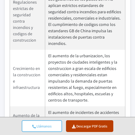
Regulaciones
aplican estrictos estandares de
estrictas de
seguridad contra incendios para edificios
seguridad
residenciales, comerciales e industriales.
contra
El cumplimiento de codigos como los
incendios y
estandares GB de China impulsa las
codigos de
instalaciones de puertas contra
construccion
incendios.
El aumento de la urbanizacion, los
proyectos de ciudades inteligentes y la
Crecimiento en
construccion a gran escala de edificios
la construccion
comerciales y residenciales estan
e
impulsando la demanda de puertas
infraestructura
resistentes al fuego, especialmente en
edificios altos, hospitales, escuelas y
centros de transporte.
El aumento de incidentes de accidentes
Aumento de la
por incendios y los requisitos de seguros
conciencia
mas estrictos estan obligando a los
Llámanos
Descargar PDF Gratis
sobre la
propietarios de edificios y gerentes de
seguridad