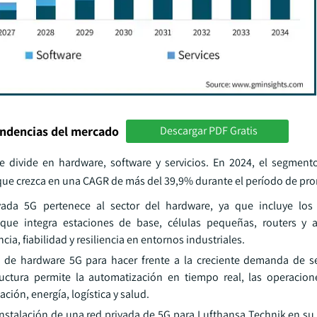
endencias del mercado
Descargar PDF Gratis
 divide en hardware, software y servicios. En 2024, el segment
que crezca en una CAGR de más del 39,9% durante el período de pro
vada 5G pertenece al sector del hardware, ya que incluye lo
 que integra estaciones de base, células pequeñas, routers y 
ia, fiabilidad y resiliencia en entornos industriales.
da de hardware 5G para hacer frente a la creciente demanda de s
ructura permite la automatización en tiempo real, las operacion
ción, energía, logística y salud.
nstalación de una red privada de 5G para Lufthansa Technik en su 