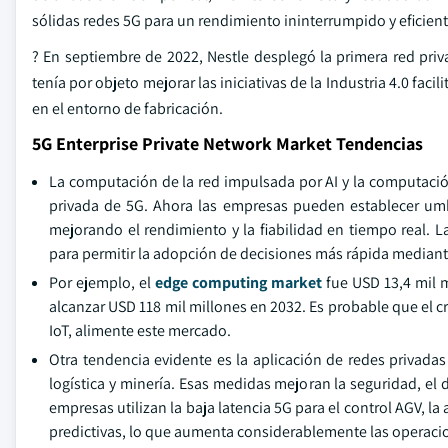
sólidas redes 5G para un rendimiento ininterrumpido y eficient
? En septiembre de 2022, Nestle desplegó la primera red priv
tenía por objeto mejorar las iniciativas de la Industria 4.0 fac
en el entorno de fabricación.
5G Enterprise Private Network Market Tendencias
La computación de la red impulsada por AI y la computació
privada de 5G. Ahora las empresas pueden establecer umb
mejorando el rendimiento y la fiabilidad en tiempo real
para permitir la adopción de decisiones más rápida mediant
Por ejemplo, el
edge computing market
fue USD 13,4 mil m
alcanzar USD 118 mil millones en 2032. Es probable que el c
IoT, alimente este mercado.
Otra tendencia evidente es la aplicación de redes privadas
logística y minería. Esas medidas mejoran la seguridad, e
empresas utilizan la baja latencia 5G para el control AGV, 
predictivas, lo que aumenta considerablemente las operacio