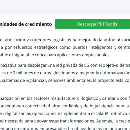
nidades de crecimiento
Descargar PDF Gratis
 fabricación y corredores logísticos ha mejorado la automatizació
 por esfuerzos estratégicos como puertos inteligentes y centro
able e inigualable crítica para aplicaciones empresariales.
iniciativa para desplegar una red privada de 5G con el objetivo de t
o es de 6 millones de euros, destinados a mejorar la automatización 
sistemas de vigilancia y sensores ambientales. El proyecto está co
atización en los sectores manufacturero, logístico y sanitario son f
ue requieren conectividad ultra confiable y de baja latencia para 
igitalizar las operaciones e implementar a escala IA, robótica e 
idad necesaria para apoyar estas transformaciones. Además, la crec
entada en entornos empresariales ha obligado a las organizaciones