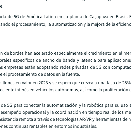
e.
ada de 5G de América Latina en su planta de Caçapava en Brasil. E
ilitando el procesamiento, la automatización y la mejora de la eficien
n de bordes han acelerado especialmente el crecimiento en el mer
rales específicos de ancho de banda y latencia para aplicacione
. Las empresas están adoptando redes privadas de 5G con computa
e el procesamiento de datos en la fuente.
illones en valor en 2023 y se espera que crezca a una tasa de 28
reciente interés en vehículos autónomos, así como la proliferación 
 de 5G para conectar la automatización y la robótica para su uso e
l desempeño operacional y la coordinación en tiempo real de los m
la asistencia remota a través de tecnologías AR/VR y herramientas d
nes continuas rentables en entornos industriales.