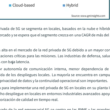
vada de 5G se segmenta en locales, basados en la nube e híbrido
rcado y se espera que el segmento crezca en una CAGR de más del
 alta en el mercado de la red privada de 5G debido a un mayor con
ciones críticas para las misiones. Las industrias de defensa, salu
 con baja latencia.
or autonomía de comunicación interna, menor dependencia de 
da de los despliegues locales. La mayoría se encuentra en campus
 privacidad de datos y la continuidad operacional son importantes.
 para implementar una red privada de 5G en locales en su planta I
dicho despliegue en locales en entornos industriales avanzados apo
rización de calidad en tiempo real.
vado de la red empresarial 5G se centra en las PYME y las grande