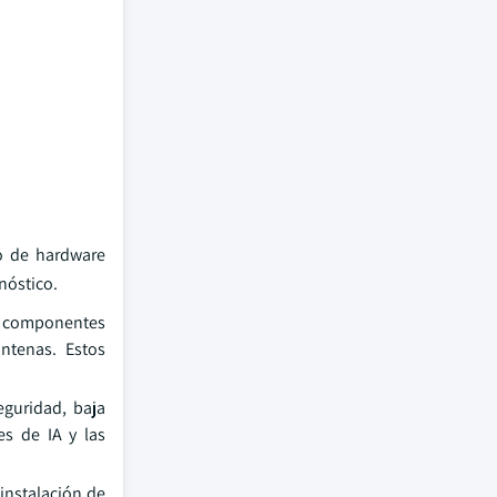
o de hardware
nóstico.
s componentes
antenas. Estos
eguridad, baja
es de IA y las
instalación de