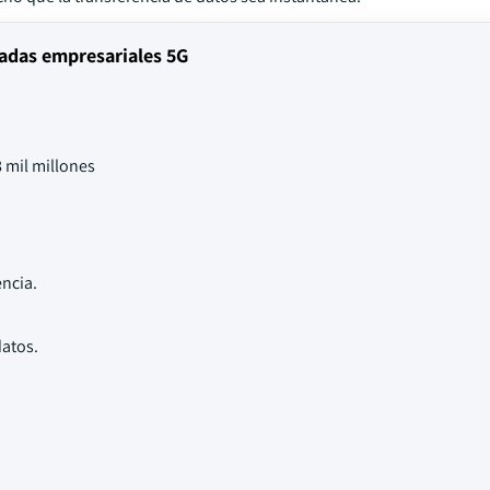
vadas empresariales 5G
 mil millones
ncia.
datos.