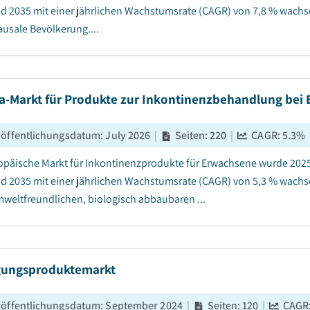
d 2035 mit einer jährlichen Wachstumsrate (CAGR) von 7,8 % wachs
sale Bevölkerung....
a-Markt für Produkte zur Inkontinenzbehandlung bei
röffentlichungsdatum
:
July 2026
|
Seiten
:
220
|
CAGR:
5.3
%
opäische Markt für Inkontinenzprodukte für Erwachsene wurde 2025 
d 2035 mit einer jährlichen Wachstumsrate (CAGR) von 5,3 % wachs
weltfreundlichen, biologisch abbaubaren ...
gungsproduktemarkt
röffentlichungsdatum
:
September 2024
|
Seiten
:
120
|
CAGR