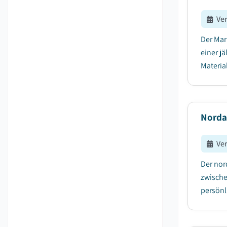
Ve
Der Mar
einer j
Material
Norda
Ve
Der nor
zwische
persönl