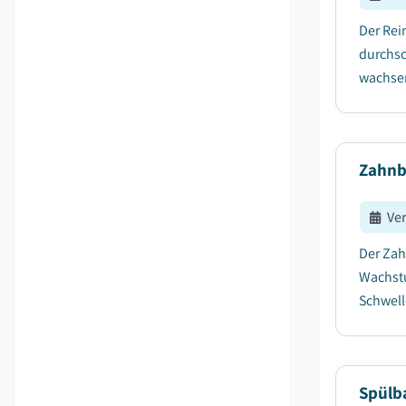
Der Rei
durchsc
wachsen
Zahnb
Ve
Der Zah
Wachstu
Schwell
Spülb