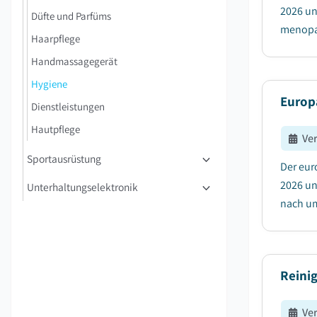
2026 un
Düfte und Parfüms
menopau
Haarpflege
Handmassagegerät
Hygiene
Europ
Dienstleistungen
Hautpflege
Ve
Sportausrüstung
Der eur
2026 un
Unterhaltungselektronik
nach um
Reini
Ve