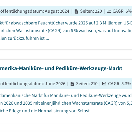
röffentlichungsdatum
:
August 2024
|
Seiten
:
220
|
CAGR:
6
%
kt für abwaschbare Feuchttücher wurde 2025 auf 2,3 Milliarden US-D
ährlichen Wachstumsrate (CAGR) von 6 % wachsen, was auf Innovat
ien zurückzuführen ist....
merika-Maniküre- und Pediküre-Werkzeuge-Markt
röffentlichungsdatum
:
June 2026
|
Seiten
:
210
|
CAGR:
5.3
%
damerikanische Markt für Maniküre- und Pediküre-Werkzeuge wurde 2
n 2026 und 2035 mit einer jährlichen Wachstumsrate (CAGR) von 5,
iche Pflege und die Normalisierung von Selbst...