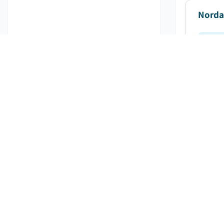
Norda
Ve
Der nor
zwische
Markt
Ve
Der eur
einer j
Körperp