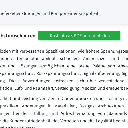
n Lieferkettenstörungen und Komponentenknappheit.
achstumschancen
Kostenloses PDF herunterladen
Dioden mit verbesserten Spezifikationen, wie höhere Spannungsbe
höhere Temperaturstabilität, schnellere Ansprechzeit und e
ukte und Lösungen ermöglichen eine breite Palette von Anwe
rspannungsschutz, Rückspannungsschutz, Signalaufbereitung, Si
mung. Diese Anwendungen erstrecken sich über verschiedene
ation, Luft- und Raumfahrt, Verteidigung, Medizin und erneuerbar
qualität und Leistung von Zener-Diodenprodukten und -Lösungen.
raktiken, Änderungen in Materialien, Designs, Architekturen, 
gen bei der Erfüllung und Aufrechterhaltung von Standards 
ann die Kundenzufriedenheit, das Vertrauen und die Loyalität beein