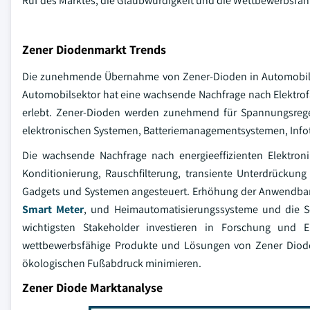
Ruf des Marktes, die Glaubwürdigkeit und die Wettbewerbsfähi
Zener Diodenmarkt Trends
Die zunehmende Übernahme von Zener-Dioden in Automobil- 
Automobilsektor hat eine wachsende Nachfrage nach Elektro
erlebt. Zener-Dioden werden zunehmend für Spannungsregel
elektronischen Systemen, Batteriemanagementsystemen, Inf
Die wachsende Nachfrage nach energieeffizienten Elektro
Konditionierung, Rauschfilterung, transiente Unterdrückun
Gadgets und Systemen angesteuert. Erhöhung der Anwendbarke
Smart Meter
, und Heimautomatisierungssysteme und die Sc
wichtigsten Stakeholder investieren in Forschung und En
wettbewerbsfähige Produkte und Lösungen von Zener Diode,
ökologischen Fußabdruck minimieren.
Zener Diode Marktanalyse