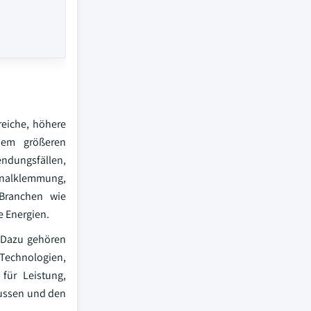
reiche, höhere
inem größeren
ndungsfällen,
gnalklemmung,
 Branchen wie
e Energien.
 Dazu gehören
Technologien,
für Leistung,
flussen und den