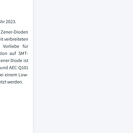
hr 2023.
 Zener-Dioden
t verbreiteten
 Vorliebe für
tion auf SMT-
ener Diode ist
g und AEC-Q101
bei einem Low-
etzt werden.