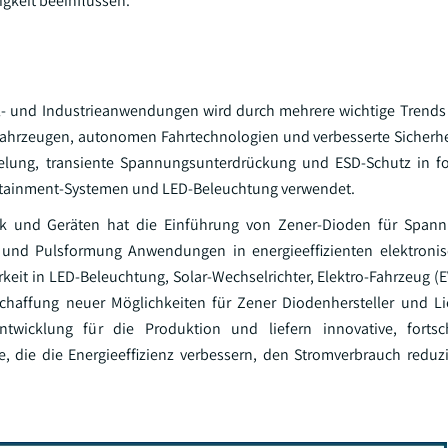
gkeit beeinflussen.
und Industrieanwendungen wird durch mehrere wichtige Trends g
fahrzeugen, autonomen Fahrtechnologien und verbesserte Sicherh
ung, transiente Spannungsunterdrückung und ESD-Schutz in fort
otainment-Systemen und LED-Beleuchtung verwendet.
nik und Geräten hat die Einführung von Zener-Dioden für Spann
g und Pulsformung Anwendungen in energieeffizienten elektroni
it in LED-Beleuchtung, Solar-Wechselrichter, Elektro-Fahrzeug (E
haffung neuer Möglichkeiten für Zener Diodenhersteller und Lie
twicklung für die Produktion und liefern innovative, fortsch
 die die Energieeffizienz verbessern, den Stromverbrauch reduz