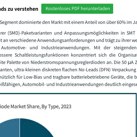
ds zu verstehen
Kostenloses PDF herunterladen
Segment dominierte den Markt mit einem Anteil von über 60% im Ja
barer (SMD)-Paketvarianten und Anpassungsmöglichkeiten in SMT
it an verschiedene Anwendungsanforderungen und trägt zu ihrer wei
Automotive- und Industrieanwendungen. Mit der steigenden
ere Schaltleistungsfunktionen konzentriert sich die Organisa
ite Palette von Niederstromspannungsreglerdioden an. Die 50 μA Z
anten, ultra-kleinen diskreten flachen No-Leads (DFN) Verpackun
tzlich für Low-Bias und tragbare batteriebetriebene Geräte, die 
leißfähigen, Automobil- und Industrieanwendungen deutlich einges