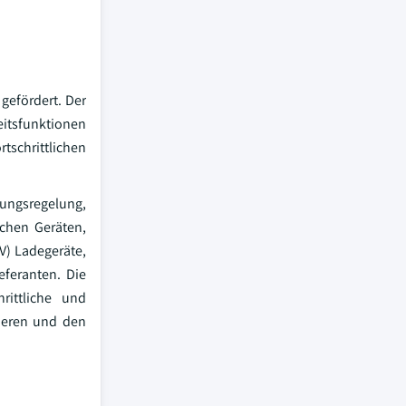
efördert. Der
eitsfunktionen
schrittlichen
ungsregelung,
schen Geräten,
V) Ladegeräte,
feranten. Die
rittliche und
ieren und den