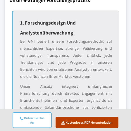
Unser 6-Stufiger Forschungsprozess
1. Forschungsdesign Und
Analystenüberwachung
Bei GMI basiert unsere Forschungsmethodik auf
menschlicher Expertise, strenger Validierung und
vollständiger Transparenz. Jeder Einblick, jede
Trendanalyse und jede Prognose in unseren
Berichten wird von erfahrenen Analysten entwickelt,
die die Nuancen Ihres Marktes verstehen.
Unser Ansatz integriert umfangreiche
Primärforschung durch direktes Engagement mit
Branchenteilnehmern und Experten, ergänzt durch
umfassende Sekundärforschung aus verifizierten
globalen Quellen. Wir wenden quantifizierte
Rufen Sie Uns
Wirkungsanalysen an, um zuverlässige Prognosen zu
An
Kostenloses PDF Herunterladen
liefern, während wir vollständige Rückverfolgbarkeit