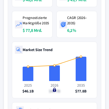
Prognostizierte
CAGR (2026–
Marktgröße 2035
2035)
$ 77,8 Mrd.
6,1%
Market Size Trend
2025
2026
2035
$46.1B
$49.7B
$77.8B