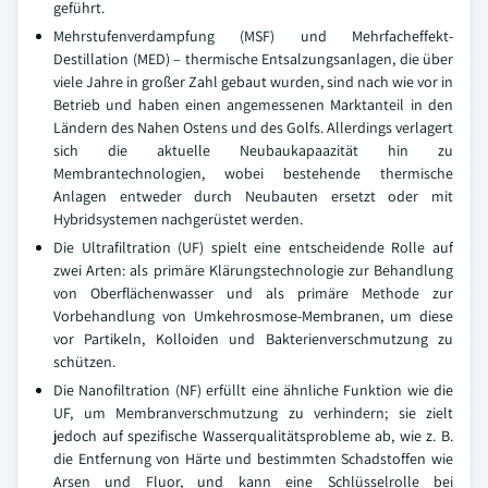
geführt.
Mehrstufenverdampfung (MSF) und Mehrfacheffekt-
Destillation (MED) – thermische Entsalzungsanlagen, die über
viele Jahre in großer Zahl gebaut wurden, sind nach wie vor in
Betrieb und haben einen angemessenen Marktanteil in den
Ländern des Nahen Ostens und des Golfs. Allerdings verlagert
sich die aktuelle Neubaukapaazität hin zu
Membrantechnologien, wobei bestehende thermische
Anlagen entweder durch Neubauten ersetzt oder mit
Hybridsystemen nachgerüstet werden.
Die Ultrafiltration (UF) spielt eine entscheidende Rolle auf
zwei Arten: als primäre Klärungstechnologie zur Behandlung
von Oberflächenwasser und als primäre Methode zur
Vorbehandlung von Umkehrosmose-Membranen, um diese
vor Partikeln, Kolloiden und Bakterienverschmutzung zu
schützen.
Die Nanofiltration (NF) erfüllt eine ähnliche Funktion wie die
UF, um Membranverschmutzung zu verhindern; sie zielt
jedoch auf spezifische Wasserqualitätsprobleme ab, wie z. B.
die Entfernung von Härte und bestimmten Schadstoffen wie
Arsen und Fluor, und kann eine Schlüsselrolle bei