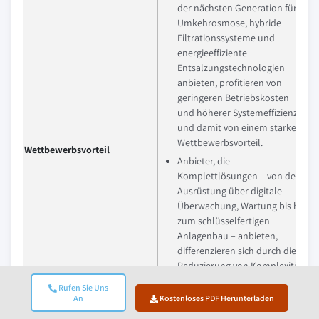
der nächsten Generation für
Umkehrosmose, hybride
Filtrationssysteme und
energieeffiziente
Entsalzungstechnologien
anbieten, profitieren von
geringeren Betriebskosten
und höherer Systemeffizienz
und damit von einem starken
Wettbewerbsvorteil.
Wettbewerbsvorteil
Anbieter, die
Komplettlösungen – von der
Ausrüstung über digitale
Überwachung, Wartung bis hin
zum schlüsselfertigen
Anlagenbau – anbieten,
differenzieren sich durch die
Reduzierung von Komplexität
und Lebenszykluskosten für
Rufen Sie Uns
Kunden.
An
Kostenloses PDF Herunterladen