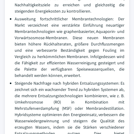
Nachhaltigkeitsziele zu erreichen und gleichzeitig die
steigenden Energiekosten zu kontrollieren.
Ausweitung fortschrittlicher Membrantechnologien: Der
Markt verzeichnet eine verstärkte Einführung neuartiger
Membrantechnologien wie graphenbasierter, Aquaporin- und
Vorwärtsosmose-Membranen. Diese neuen Membranen
bieten höhere Rückhalteraten, größere Durchflussmengen
und eine verbesserte Beständigkeit gegen Fouling im
Vergleich zu herkömmlichen Membranen. Infolgedessen wird
die Fähigkeit zur effizienten Wasserreinigung gesteigert und
die Palette der verfügbaren Speisewasserquellen, die
behandelt werden können, erweitert.
Steigende Nachfrage nach hybriden Entsalzungssystemen: Es
zeichnet sich ein wachsender Trend zu hybriden Systemen ab,
die mehrere Entsalzungstechnologien kombinieren, wie z. B.
Umkehrosmose (RO) in Kombination mit
Mehrstufenverdampfung (MSF) oder Membrandestillation.
Hybridsysteme optimieren den Energieeinsatz, verbessern die
Wasserwiedergewinnung und steigern die Qualität des
erzeugten Wassers, indem sie die Stärken verschiedener
Entsalzungsmethoden nutzen. Dies bietet