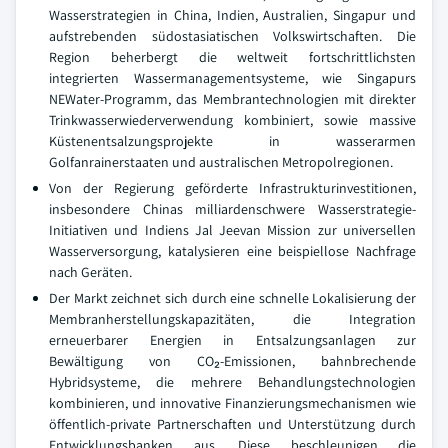
Wasserstrategien in China, Indien, Australien, Singapur und
aufstrebenden südostasiatischen Volkswirtschaften. Die
Region beherbergt die weltweit fortschrittlichsten
integrierten Wassermanagementsysteme, wie Singapurs
NEWater-Programm, das Membrantechnologien mit direkter
Trinkwasserwiederverwendung kombiniert, sowie massive
Küstenentsalzungsprojekte in wasserarmen
Golfanrainerstaaten und australischen Metropolregionen.
Von der Regierung geförderte Infrastrukturinvestitionen,
insbesondere Chinas milliardenschwere Wasserstrategie-
Initiativen und Indiens Jal Jeevan Mission zur universellen
Wasserversorgung, katalysieren eine beispiellose Nachfrage
nach Geräten.
Der Markt zeichnet sich durch eine schnelle Lokalisierung der
Membranherstellungskapazitäten, die Integration
erneuerbarer Energien in Entsalzungsanlagen zur
Bewältigung von CO₂-Emissionen, bahnbrechende
Hybridsysteme, die mehrere Behandlungstechnologien
kombinieren, und innovative Finanzierungsmechanismen wie
öffentlich-private Partnerschaften und Unterstützung durch
Entwicklungsbanken aus. Diese beschleunigen die