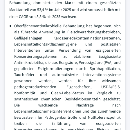
Behandlung dominierte den Markt mit einem geschätzten
Marktanteil von 53,4 % im Jahr 2025 und wird voraussichtlich mit
einer CAGR von 5,5 % bis 2035 wachsen.
Oberflächenantimikrobielle Behandlung hat begonnen, sich
als führende Anwendung in Fleischverarbeitungsbetrieben,
Geflügelanlagen, Karosseriedekontaminationssystemen,
Lebensmittelkontaktflächenhygiene und postletalen
Interventionen unter Verwendung von essigbasierten
Konservierungssystemen zu etablieren. Essigbasierte
Antimikrobiotika, die aus Essigsäure, Peressigsäure (PAA) und
gepufferten Essigformulierungen durch Sprühapplikation,
Tauchbäder und automatisierte Interventionssysteme
gewonnen werden, werden für ihre wirksamen
pathogenreduzierenden Eigenschaften, USDA/FSIS-
Konformität und Clean-Label-Status im Vergleich zu
synthetischen chemischen Desinfektionsmitteln geschätzt.
Die wachsende Nachfrage nach
Lebensmittelsicherheitsinterventionen und das zunehmende
Bewusstsein für Pathogenkontrolle und Nulltoleranzpolitik
treiben die Einführung von essigbasierten
Konservierungssystemen in verschiedenen Fleisch- und