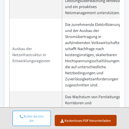
Leistungsüberwachung verbessern
und ein proaktives
Netzmanagement unterstützen.
Die zunehmende Elektrifizierung
und der Ausbau der
Stromübertragung in
aufstrebenden Volkswirtschaften
Ausbau der
schafft Nachfrage nach
Netzinfrastruktur in
kostengünstigen, skalierbaren
Entwicklungsregionen
Hochspannungsschaltlösungen,
die auf unterschiedliche
Netzbedingungen und
Zuverlässigkeitsanforderungen
zugeschnitten sind.
Das Wachstum von Fernleitungs-
Korridoren und
grenzüberschreitenden
Aufstieg von
Verbindungen treibt die Nachfrage
Rufen Sie Uns
Ultrahochspannungs- und
nach Hochspannungsschaltern
An
Kostenloses PDF Herunterladen
Interkonnektionsprojekten
voran, die höhere Nennwerte