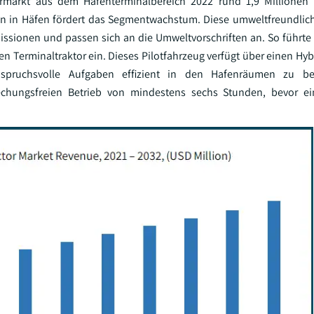
rmarkt aus dem Hafenterminalbereich 2022 rund 1,9 Millionen U
toren in Häfen fördert das Segmentwachstum. Diese umweltfreundli
Emissionen und passen sich an die Umweltvorschriften an. So führte
n Terminaltraktor ein. Dieses Pilotfahrzeug verfügt über einen Hyb
spruchsvolle Aufgaben effizient in den Hafenräumen zu bew
rechungsfreien Betrieb von mindestens sechs Stunden, bevor e