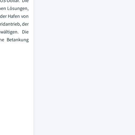
S-Dollar. Die
chen Lösungen,
 der Hafen von
ridantrieb, der
ältigen. Die
ine Betankung