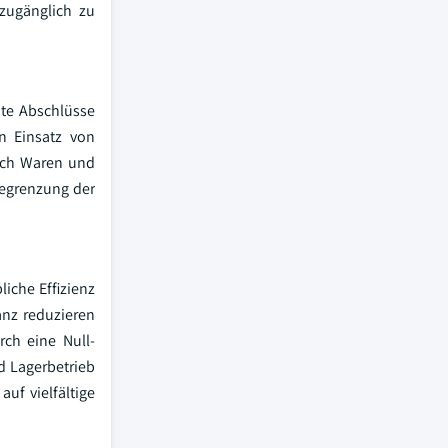
zugänglich zu
ite Abschlüsse
n Einsatz von
nach Waren und
Begrenzung der
iche Effizienz
anz reduzieren
rch eine Null-
d Lagerbetrieb
uf vielfältige