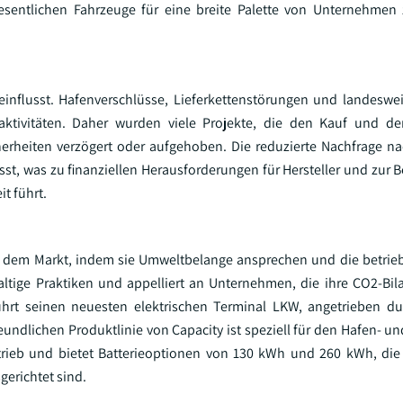
esentlichen Fahrzeuge für eine breite Palette von Unternehmen 
influsst. Hafenverschlüsse, Lieferkettenstörungen und landeswe
ktivitäten. Daher wurden viele Projekte, die den Kauf und de
icherheiten verzögert oder aufgehoben. Die reduzierte Nachfrage 
st, was zu finanziellen Herausforderungen für Hersteller und zur 
t führt.
f dem Markt, indem sie Umweltbelange ansprechen und die betriebl
haltige Praktiken und appelliert an Unternehmen, die ihre CO2-Bil
ührt seinen neuesten elektrischen Terminal LKW, angetrieben du
undlichen Produktlinie von Capacity ist speziell für den Hafen- un
ntrieb und bietet Batterieoptionen von 130 kWh und 260 kWh, die a
erichtet sind.