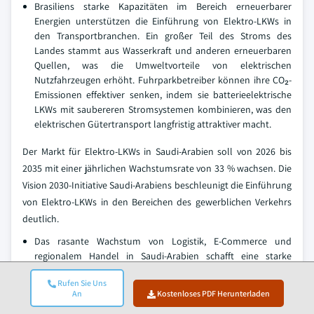
Brasiliens starke Kapazitäten im Bereich erneuerbarer
Energien unterstützen die Einführung von Elektro-LKWs in
den Transportbranchen. Ein großer Teil des Stroms des
Landes stammt aus Wasserkraft und anderen erneuerbaren
Quellen, was die Umweltvorteile von elektrischen
Nutzfahrzeugen erhöht. Fuhrparkbetreiber können ihre CO₂-
Emissionen effektiver senken, indem sie batterieelektrische
LKWs mit saubereren Stromsystemen kombinieren, was den
elektrischen Gütertransport langfristig attraktiver macht.
Der Markt für Elektro-LKWs in Saudi-Arabien soll von 2026 bis
2035 mit einer jährlichen Wachstumsrate von 33 % wachsen. Die
Vision 2030-Initiative Saudi-Arabiens beschleunigt die Einführung
von Elektro-LKWs in den Bereichen des gewerblichen Verkehrs
deutlich.
Das rasante Wachstum von Logistik, E-Commerce und
regionalem Handel in Saudi-Arabien schafft eine starke
Nachfrage nach Elektro-LKWs. Die zunehmende
Rufen Sie Uns
Güterbeförderung zwischen Industriezentren, Häfen und
An
Kostenloses PDF Herunterladen
städtischen Verteilzentren veranlasst Transportunternehmen,