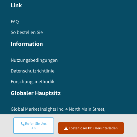
Link
FAQ
So bestellen Sie
Information
Nutzungsbedingungen
Datenschutzrichtlinie
Forschungsmethodik
Globaler Hauptsitz
Global Market Insights Inc. 4 North Main Street,
Selbyville, Delaware 19975 USA
Toll free :
+1-888-689-0688
Rufen Sie Uns
An
Kostenloses PDF Herunterladen
USA :
+1-302-846-7766