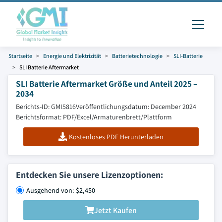
Startseite
Energie und Elektrizität
Batterietechnologie
SLI-Batterie
SLI Batterie Aftermarket
SLI Batterie Aftermarket Größe und Anteil 2025 –
2034
Berichts-ID: GMI5816
Veröffentlichungsdatum: December 2024
Berichtsformat: PDF/Excel/Armaturenbrett/Plattform
Kostenloses PDF Herunterladen
Entdecken Sie unsere Lizenzoptionen:
Ausgehend von: $2,450
Jetzt Kaufen