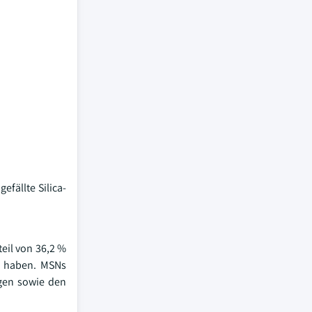
efällte Silica-
eil von 36,2 %
il haben. MSNs
gen sowie den