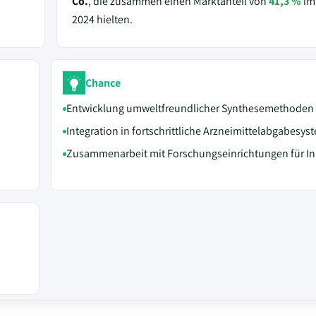
Co.
, die zusammen einen Marktanteil von
41,3 %
im
2024 hielten.
Chance
Entwicklung umweltfreundlicher Synthesemethoden
Integration in fortschrittliche Arzneimittelabgabesys
Zusammenarbeit mit Forschungseinrichtungen für I