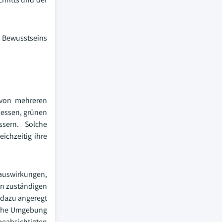
s Bewusstseins
e von mehreren
ozessen, grünen
ssern. Solche
ichzeitig ihre
uswirkungen,
en zuständigen
 dazu angeregt
ische Umgebung
 beabsichtigten