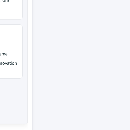
 Jahr
teme
nnovation