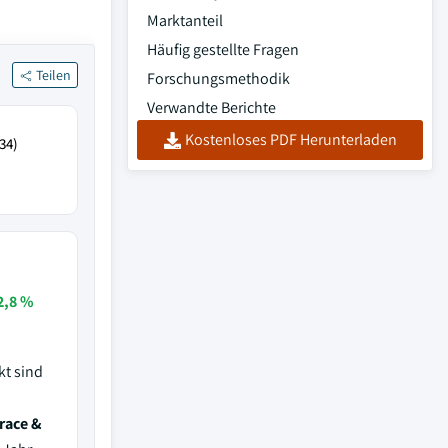
Marktanteil
Häufig gestellte Fragen
Teilen
Forschungsmethodik
Verwandte Berichte
Kostenloses PDF Herunterladen
34)
2,8 %
kt sind
race &