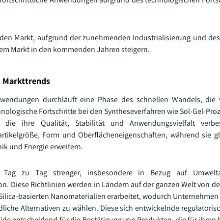
 den Markt, aufgrund der zunehmenden Industrialisierung und de
esem Markt in den kommenden Jahren steigern.
n Markttrends
e Anwendungen durchläuft eine Phase des schnellen Wandels, di
chnologische Fortschritte bei den Syntheseverfahren wie Sol-Gel-Pr
, die ihre Qualität, Stabilität und Anwendungsvielfalt verbe
rtikelgröße, Form und Oberflächeneigenschaften, während sie gle
ik und Energie erweitern.
 Tag zu Tag strenger, insbesondere in Bezug auf Umwelta
on. Diese Richtlinien werden in Ländern auf der ganzen Welt von d
Silica-basierten Nanomaterialien erarbeitet, wodurch Unternehmen
iche Alternativen zu wählen. Diese sich entwickelnde regulator
eide entscheidend für die Bestätigung von Produkten, die für ihren