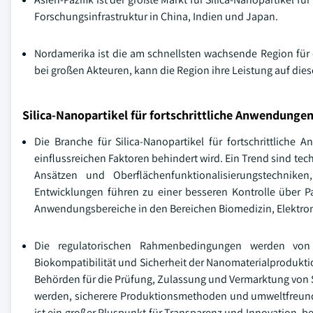
Forschungsinfrastruktur in China, Indien und Japan.
Nordamerika ist die am schnellsten wachsende Region für
bei großen Akteuren, kann die Region ihre Leistung auf di
Silica-Nanopartikel für fortschrittliche Anwendunge
Die Branche für Silica-Nanopartikel für fortschrittlich
einflussreichen Faktoren behindert wird. Ein Trend sind te
Ansätzen und Oberflächenfunktionalisierungstechniken
Entwicklungen führen zu einer besseren Kontrolle über Pa
Anwendungsbereiche in den Bereichen Biomedizin, Elektron
Die regulatorischen Rahmenbedingungen werden von
Biokompatibilität und Sicherheit der Nanomaterialprodukti
Behörden für die Prüfung, Zulassung und Vermarktung von 
werden, sicherere Produktionsmethoden und umweltfreundl
ist ein großer Pluspunkt für Transparenz und Innovation, b