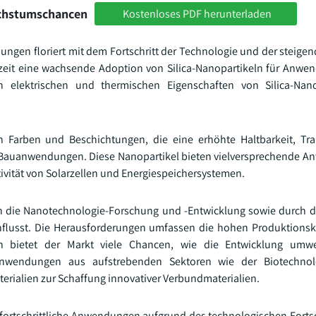
achstumschancen
Kostenloses PDF herunterladen
ndungen floriert mit dem Fortschritt der Technologie und der steig
rzeit eine wachsende Adoption von Silica-Nanopartikeln für Anwe
gen elektrischen und thermischen Eigenschaften von Silica-Nan
in Farben und Beschichtungen, die eine erhöhte Haltbarkeit, T
 Bauanwendungen. Diese Nanopartikel bieten vielversprechende 
ivität von Solarzellen und Energiespeichersystemen.
 in die Nanotechnologie-Forschung und -Entwicklung sowie durch
einflusst. Die Herausforderungen umfassen die hohen Produktions
ch bietet der Markt viele Chancen, wie die Entwicklung umwel
 Anwendungen aus aufstrebenden Sektoren wie der Biotechno
rialien zur Schaffung innovativer Verbundmaterialien.
für fortschrittliche Anwendungen aufgrund des technologischen Forts