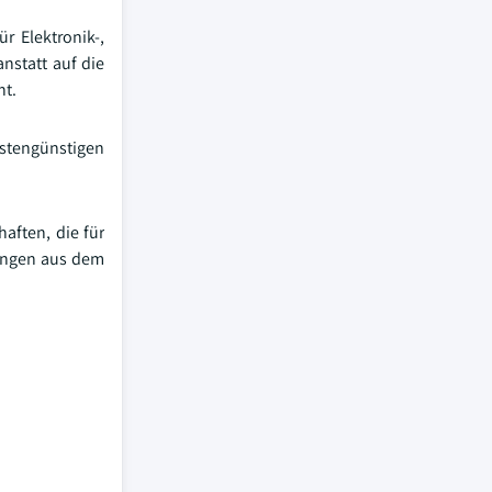
r Elektronik-,
nstatt auf die
nt.
stengünstigen
aften, die für
gungen aus dem