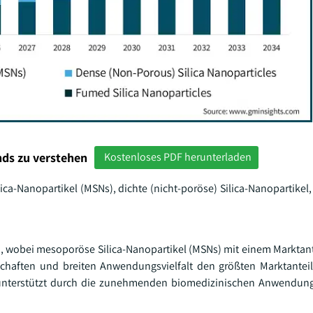
ds zu verstehen
Kostenloses PDF herunterladen
a-Nanopartikel (MSNs), dichte (nicht-poröse) Silica-Nanopartikel, g
n, wobei mesoporöse Silica-Nanopartikel (MSNs) mit einem Marktant
schaften und breiten Anwendungsvielfalt den größten Marktante
 unterstützt durch die zunehmenden biomedizinischen Anwendun