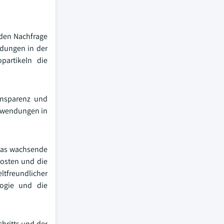
enden Nachfrage
ndungen in der
opartikeln die
ransparenz und
Anwendungen in
 das wachsende
kosten und die
tfreundlicher
logie und die
chritts und der