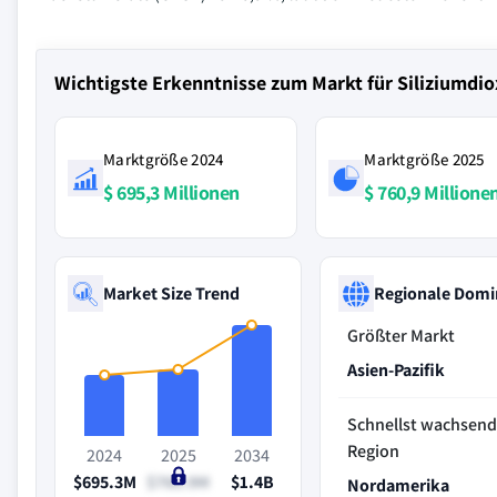
Wichtigste Erkenntnisse zum Markt für Siliziumdio
Marktgröße 2024
Marktgröße 2025
$ 695,3 Millionen
$ 760,9 Millione
Market Size Trend
Regionale Domi
Größter Markt
Asien-Pazifik
Schnellst wachsen
Region
2024
2025
2034
$695.3M
$760.9M
$1.4B
Nordamerika