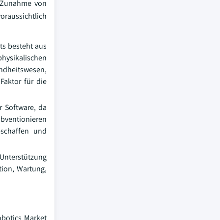
r Zunahme von
raussichtlich
ts besteht aus
physikalischen
undheitswesen,
Faktor für die
r Software, da
ubventionieren
eschaffen und
 Unterstützung
tion, Wartung,
obotics Market