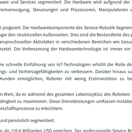
tware und Services segmentiert. Die Hardware wird aufgrund de
mversorgung, Steuerungen und Prozessoren, Manipulatoren vo
D projiziert. Die Hardwarekomponente des Service-Robotik-Segmen
ar den strukturellen Außenseiten. Dies sind die Bestandteile des 
 anspruchsvollen Aktivitäten in verschiedenen Bereichen wie Ges
gesetzt. Die Verbesserung der Hardwaretechnologie ist immer ein 
Die schnelle Einführung von IoT-Technologien erhöht die Rolle de
gs- und Vorhersagefähigkeiten zu verbessern. Darüber hinaus s
Kunden ermöglichen, Roboter mit wenig Erstinvestition zu b
em Wert, da es während des gesamten Lebenszyklus des Roboters
ähigkeit zu maximieren. Diese Dienstleistungen umfassen Installa
eschäftsprozesse zu erleichtern.
 und persönlich segmentiert.
r als 118,4 Milliarden USD erreichen. Der professionelle Service R