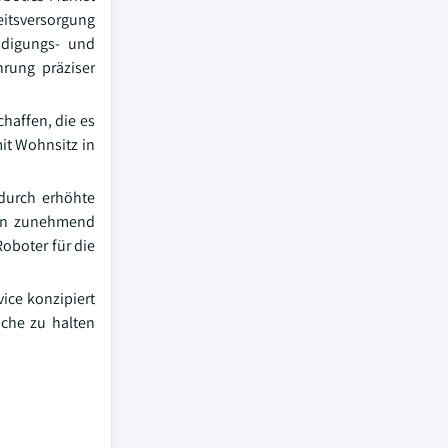
itsversorgung
eidigungs- und
rung präziser
haffen, die es
it Wohnsitz in
 durch erhöhte
den zunehmend
oboter für die
ice konzipiert
äche zu halten