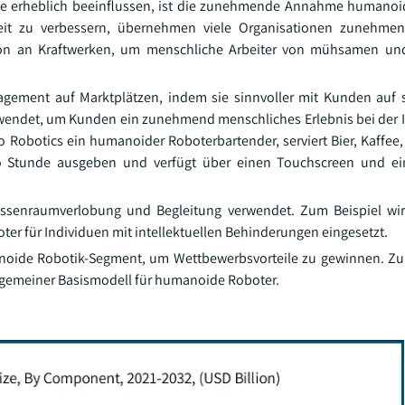
strie erheblich beeinflussen, ist die zunehmende Annahme humanoi
erheit zu verbessern, übernehmen viele Organisationen zunehm
ion an Kraftwerken, um menschliche Arbeiter von mühsamen und
ement auf Marktplätzen, indem sie sinnvoller mit Kunden auf s
ndet, um Kunden ein zunehmend menschliches Erlebnis bei der I
 Robotics ein humanoider Roboterbartender, serviert Bier, Kaffee,
ro Stunde ausgeben und verfügt über einen Touchscreen und ei
ssenraumverlobung und Begleitung verwendet. Zum Beispiel wi
oter für Individuen mit intellektuellen Behinderungen eingesetzt.
anoide Robotik-Segment, um Wettbewerbsvorteile zu gewinnen. Zu
llgemeiner Basismodell für humanoide Roboter.