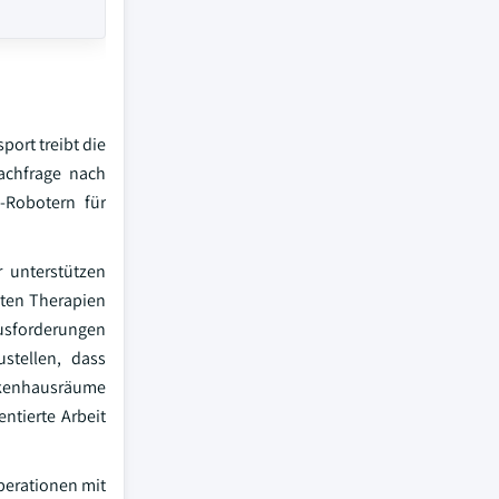
ort treibt die
Nachfrage nach
e-Robotern für
 unterstützen
nten Therapien
ausforderungen
stellen, dass
nkenhausräume
entierte Arbeit
perationen mit