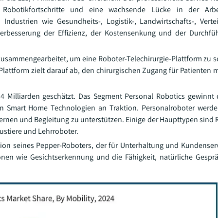
 Robotikfortschritte und eine wachsende Lücke in der Arbe
Industrien wie Gesundheits-, Logistik-, Landwirtschafts-, Vert
erbesserung der Effizienz, der Kostensenkung und der Durchfüh
zusammengearbeitet, um eine Roboter-Telechirurgie-Plattform zu sc
lattform zielt darauf ab, den chirurgischen Zugang für Patienten m
4 Milliarden geschätzt. Das Segment Personal Robotics gewinnt
on Smart Home Technologien an Traktion. Personalroboter wer
nen und Begleitung zu unterstützen. Einige der Haupttypen sind R
stiere und Lehrroboter.
sion seines Pepper-Roboters, der für Unterhaltung und Kundenserv
ionen wie Gesichtserkennung und die Fähigkeit, natürliche Gespr