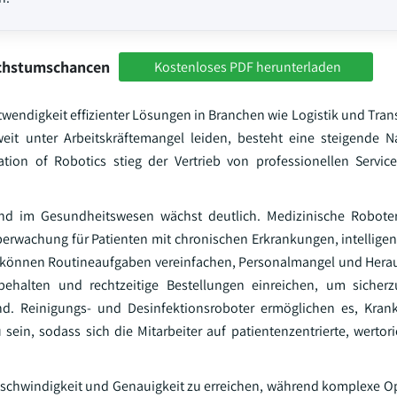
achstumschancen
Kostenloses PDF herunterladen
ndigkeit effizienter Lösungen in Branchen wie Logistik und Transp
eit unter Arbeitskräftemangel leiden, besteht eine steigende 
tion of Robotics stieg der Vertrieb von professionellen Servic
und im Gesundheitswesen wächst deutlich. Medizinische Roboter
berwachung für Patienten mit chronischen Erkrankungen, intellige
er können Routineaufgaben vereinfachen, Personalmangel und Her
ehalten und rechtzeitige Bestellungen einreichen, um sicherzu
d. Reinigungs- und Desinfektionsroboter ermöglichen es, Kra
sein, sodass sich die Mitarbeiter auf patientenzentrierte, wertori
schwindigkeit und Genauigkeit zu erreichen, während komplexe O