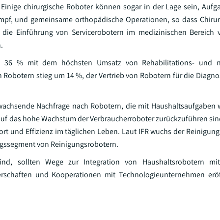
 Einige chirurgische Roboter können sogar in der Lage sein, Au
umpf, und gemeinsame orthopädische Operationen, so dass Chirur
 die Einführung von Servicerobotern im medizinischen Bereich v
.
 36 % mit dem höchsten Umsatz von Rehabilitations- und ni
 Robotern stieg um 14 %, der Vertrieb von Robotern für die Diagno
 wachsende Nachfrage nach Robotern, die mit Haushaltsaufgaben 
 auf das hohe Wachstum der Verbraucherroboter zurückzuführen sin
 und Effizienz im täglichen Leben. Laut IFR wuchs der Reinigun
ngssegment von Reinigungsrobotern.
ind, sollten Wege zur Integration von Haushaltsrobotern mit 
erschaften und Kooperationen mit Technologieunternehmen erö