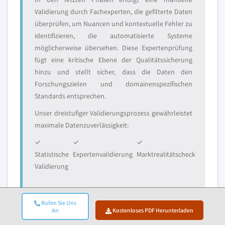
Validierung durch Fachexperten, die gefilterte Daten
überprüfen, um Nuancen und kontextuelle Fehler zu
identifizieren, die automatisierte Systeme
möglicherweise übersehen. Diese Expertenprüfung
fügt eine kritische Ebene der Qualitätssicherung
hinzu und stellt sicher, dass die Daten den
Forschungszielen und domainenspezifischen
Standards entsprechen.
Unser dreistufiger Validierungsprozess gewährleistet
maximale Datenzuverlässigkeit:
✓
✓
✓
Statistische
Expertenvalidierung
Marktrealitätscheck
Validierung
Rufen Sie Uns
An
Kostenloses PDF Herunterladen
Vertrauen & Glaubwürdigkeit