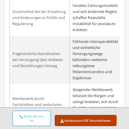
Variable Zahlungsmodelle
Unsicherheit bei der Erstattung
und sich ändernde Regeln
und Änderungen in Politik und
schaffen finanzielle
Regulierung
Instabilität für postakute
Anbieter.
Fehlende Interoperabilität
und einheitliche
Fragmentierte Koordination
Versorgungswege
der Versorgung über Anbieter
behindern weiterhin
und Einstellungen hinweg
reibungslose
Patiententransfers und
Ergebnisse.
Steigender Wettbewerb
belastet die Margen und
Wettbewerb durch
zwingt Anbieter, sich durch
Fachkliniken und ambulante
Qualität und spezialisierte
Zentren
Dienstleistungen zu
Rufen Sie Uns
differenzieren.
An
Kostenloses PDF Herunterladen